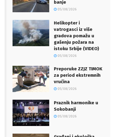
banje
05/08/2026
Helikopter i
vatrogasci iz više
gradova pomažu u
gašenju požara na
istoku Srbije (VIDEO)
05/08/2026
Preporuke ZZJZ TIMOK
za period ekstremnih
vrućina
05/08/2026
Praznik harmonike u
Sokobanji
05/08/2026
Građani i ekološka