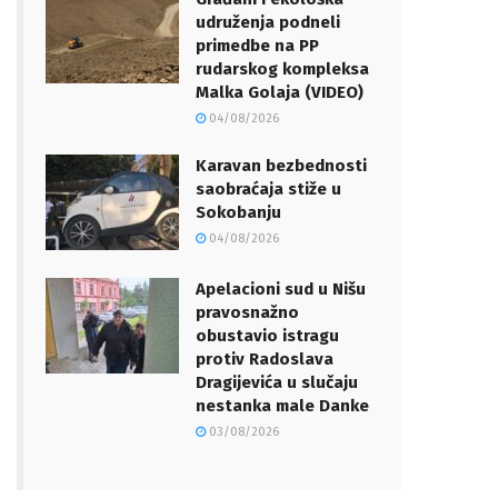
udruženja podneli
primedbe na PP
rudarskog kompleksa
Malka Golaja (VIDEO)
04/08/2026
Karavan bezbednosti
saobraćaja stiže u
Sokobanju
04/08/2026
Apelacioni sud u Nišu
pravosnažno
obustavio istragu
protiv Radoslava
Dragijevića u slučaju
nestanka male Danke
03/08/2026