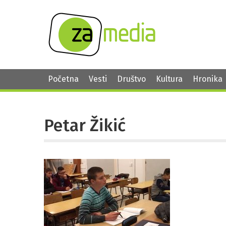
Početna
Vesti
Društvo
Kultura
Hronika
Petar Žikić