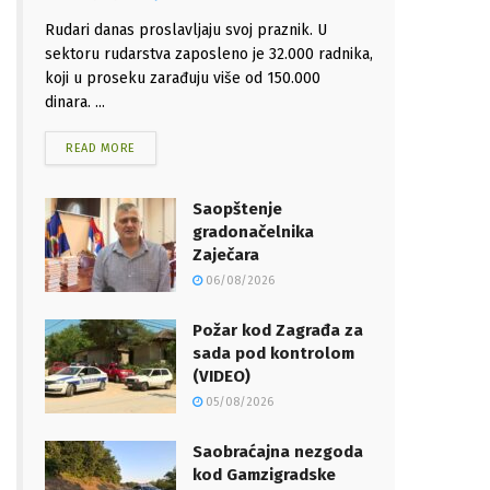
Rudari danas proslavljaju svoj praznik. U
sektoru rudarstva zaposleno je 32.000 radnika,
koji u proseku zarađuju više od 150.000
dinara. ...
READ MORE
Saopštenje
gradonačelnika
Zaječara
06/08/2026
Požar kod Zagrađa za
sada pod kontrolom
(VIDEO)
05/08/2026
Saobraćajna nezgoda
kod Gamzigradske