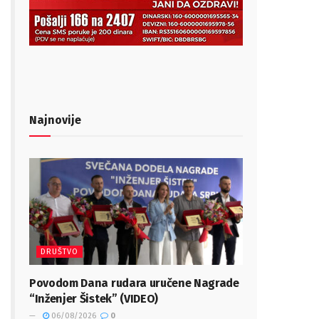
Najnovije
DRUŠTVO
Povodom Dana rudara uručene Nagrade
“Inženjer Šistek” (VIDEO)
06/08/2026
0