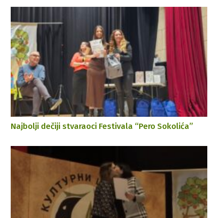
Najbolji dečiji stvaraoci Festivala “Pero Sokolića”