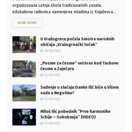
organizovana Letnja škola tradicionalnih zanata,
edukativna radionica namenjena mladima iz Knjaževca...
READ MORE
U Vražogrncu počela Smotra narodnih
običaja „Vražogrnački točak“
08/08/2026
„Pesme za česme“ večeras kod Tackove
česme u Zaječaru
07/08/2026
Suđenje u slučaju Danke Ilić biće u Višem
sudu u Negotinu?
07/08/2026
Miloš Ilić pobednik “Prve harmonike
Srbije – Sokobanja” (VIDEO)
07/08/2026