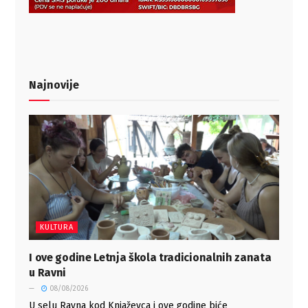
Najnovije
KULTURA
I ove godine Letnja škola tradicionalnih zanata
u Ravni
08/08/2026
U selu Ravna kod Knjaževca i ove godine biće