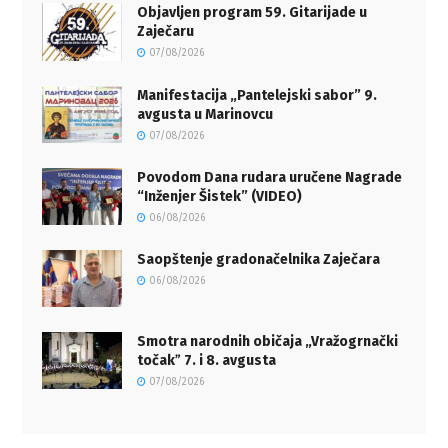
Objavljen program 59. Gitarijade u
Zaječaru
07/08/2026
Manifestacija „Pantelejski sabor” 9.
avgusta u Marinovcu
07/08/2026
Povodom Dana rudara uručene Nagrade
“Inženjer Šistek” (VIDEO)
06/08/2026
Saopštenje gradonačelnika Zaječara
06/08/2026
Smotra narodnih običaja „Vražogrnački
točakˮ 7. i 8. avgusta
07/08/2026