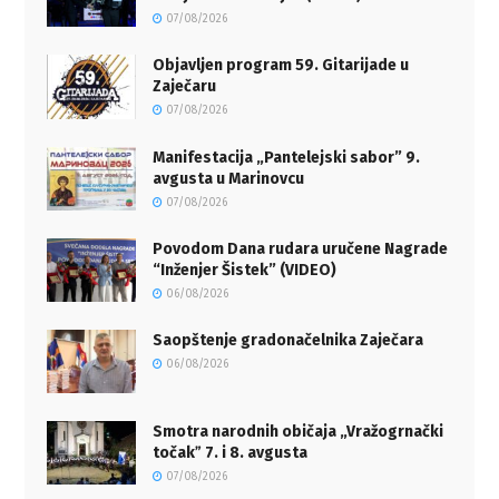
07/08/2026
Objavljen program 59. Gitarijade u
Zaječaru
07/08/2026
Manifestacija „Pantelejski sabor” 9.
avgusta u Marinovcu
07/08/2026
Povodom Dana rudara uručene Nagrade
“Inženjer Šistek” (VIDEO)
06/08/2026
Saopštenje gradonačelnika Zaječara
06/08/2026
Smotra narodnih običaja „Vražogrnački
točakˮ 7. i 8. avgusta
07/08/2026