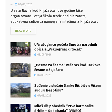
08/08/2026
U selu Ravna kod Knjaževca i ove godine biće
organizovana Letnja škola tradicionalnih zanata,
edukativna radionica namenjena mladima iz Knjaževca...
READ MORE
U Vražogrncu počela Smotra narodnih
običaja „Vražogrnački točak“
08/08/2026
„Pesme za česme“ večeras kod Tackove
česme u Zaječaru
07/08/2026
Suđenje u slučaju Danke Ilić biće u Višem
sudu u Negotinu?
07/08/2026
Miloš Ilić pobednik “Prve harmonike
Srbije – Sokobanja” (VIDEO)