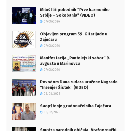
Miloš Ilić pobednik “Prve harmonike
Srbije – Sokobanja” (VIDEO)
07/08/2026
Objavljen program 59. Gitarijade u
Zaječaru
07/08/2026
Manifestacija „Pantelejski sabor” 9.
avgusta u Marinovcu
07/08/2026
Povodom Dana rudara uručene Nagrade
“Inženjer Šistek” (VIDEO)
06/08/2026
Saopštenje gradonačelnika Zaječara
06/08/2026
Smotra narodnih običaja „Vražogrnački