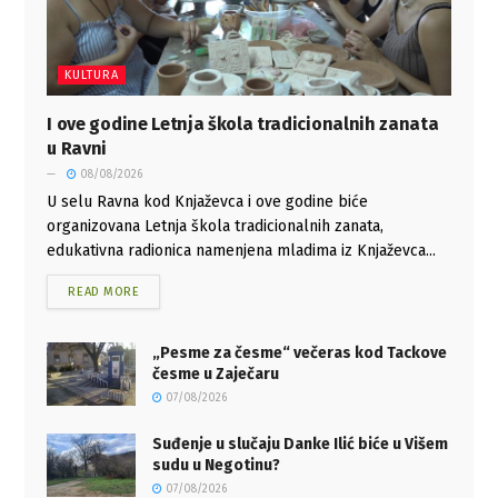
KULTURA
I ove godine Letnja škola tradicionalnih zanata
u Ravni
08/08/2026
U selu Ravna kod Knjaževca i ove godine biće
organizovana Letnja škola tradicionalnih zanata,
edukativna radionica namenjena mladima iz Knjaževca...
READ MORE
„Pesme za česme“ večeras kod Tackove
česme u Zaječaru
07/08/2026
Suđenje u slučaju Danke Ilić biće u Višem
sudu u Negotinu?
07/08/2026