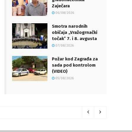
Zaječara
06/08/2026
Smotra narodnih
običaja „Vražogrnački
točakˮ 7. i 8. avgusta
07/08/2026
Požar kod Zagrađa za
sada pod kontrolom
(VIDEO)
05/08/2026