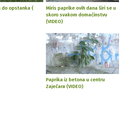
 do opstanka (
Miris paprike ovih dana širi se u
skoro svakom domaćinstvu
(VIDEO)
Paprika iz betona u centru
Zaječara (VIDEO)