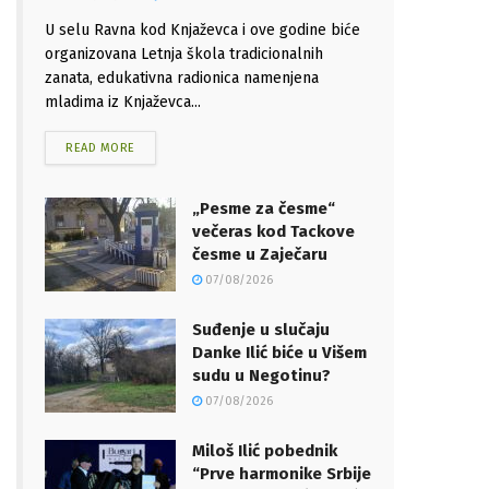
U selu Ravna kod Knjaževca i ove godine biće
organizovana Letnja škola tradicionalnih
zanata, edukativna radionica namenjena
mladima iz Knjaževca...
READ MORE
„Pesme za česme“
večeras kod Tackove
česme u Zaječaru
07/08/2026
Suđenje u slučaju
Danke Ilić biće u Višem
sudu u Negotinu?
07/08/2026
Miloš Ilić pobednik
“Prve harmonike Srbije