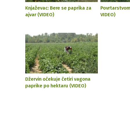
Knjaževac: Bere se paprika za
Povrtarstvom
ajvar (VIDEO)
VIDEO)
Džervin očekuje četiri vagona
paprike po hektaru (VIDEO)