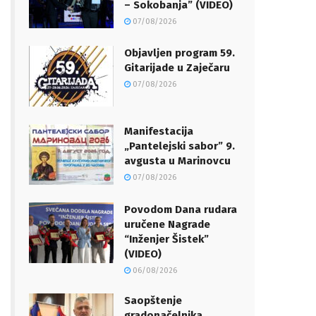
– Sokobanja” (VIDEO)
07/08/2026
Objavljen program 59.
Gitarijade u Zaječaru
07/08/2026
Manifestacija
„Pantelejski sabor” 9.
avgusta u Marinovcu
07/08/2026
Povodom Dana rudara
uručene Nagrade
“Inženjer Šistek”
(VIDEO)
06/08/2026
Saopštenje
gradonačelnika