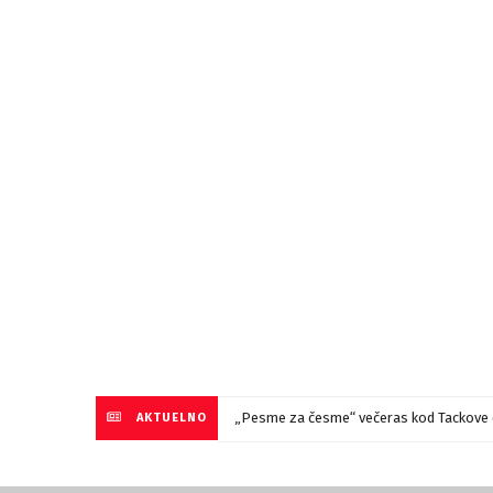
„Pesme za česme“ večeras kod Tackove 
AKTUELNO