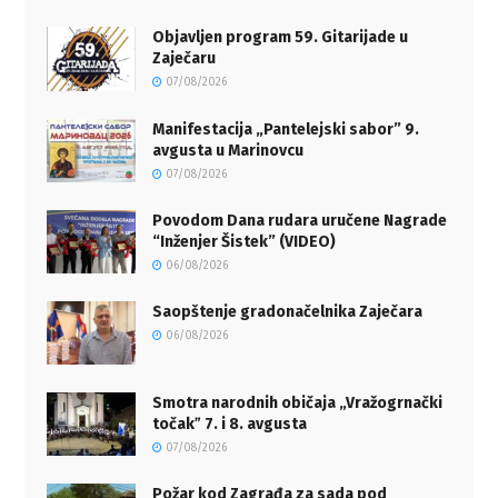
Objavljen program 59. Gitarijade u
Zaječaru
07/08/2026
Manifestacija „Pantelejski sabor” 9.
avgusta u Marinovcu
07/08/2026
Povodom Dana rudara uručene Nagrade
“Inženjer Šistek” (VIDEO)
06/08/2026
Saopštenje gradonačelnika Zaječara
06/08/2026
Smotra narodnih običaja „Vražogrnački
točakˮ 7. i 8. avgusta
07/08/2026
Požar kod Zagrađa za sada pod