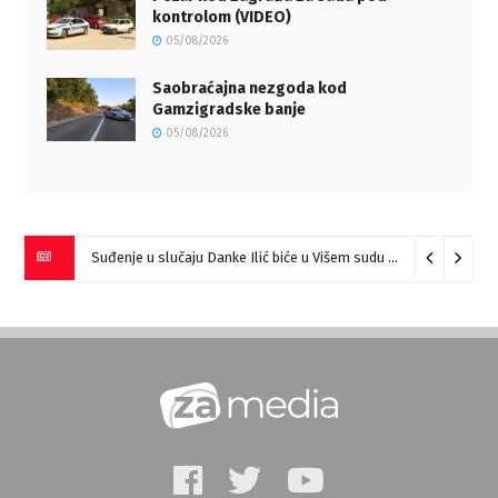
kontrolom (VIDEO)
05/08/2026
Saobraćajna nezgoda kod
Gamzigradske banje
05/08/2026
Suđenje u slučaju Danke Ilić biće u Višem sudu u Negotinu?
07