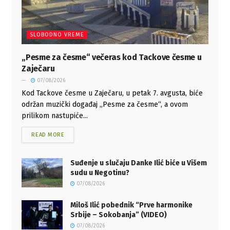
SLOBODNO VREME
„Pesme za česme“ večeras kod Tackove česme u
Zaječaru
07/08/2026
Kod Tackove česme u Zaječaru, u petak 7. avgusta, biće
održan muzički događaj „Pesme za česme“, a ovom
prilikom nastupiće...
READ MORE
Suđenje u slučaju Danke Ilić biće u Višem
sudu u Negotinu?
07/08/2026
Miloš Ilić pobednik “Prve harmonike
Srbije – Sokobanja” (VIDEO)
07/08/2026