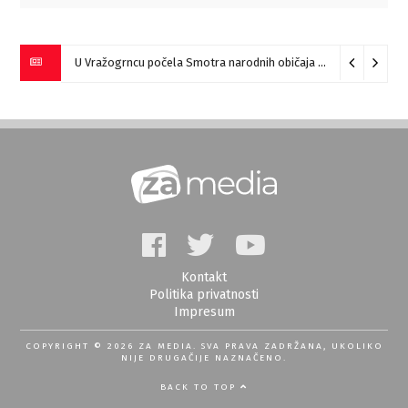
U Vražogrncu počela Smotra narodnih običaja „Vražogrnački točak“
Kontakt
Politika privatnosti
Impresum
COPYRIGHT © 2026 ZA MEDIA. SVA PRAVA ZADRŽANA, UKOLIKO
NIJE DRUGAČIJE NAZNAČENO.
BACK TO TOP