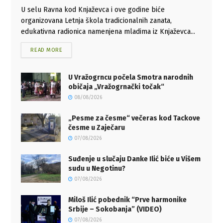
U selu Ravna kod Knjaževca i ove godine biće
organizovana Letnja škola tradicionalnih zanata,
edukativna radionica namenjena mladima iz Knjaževca...
READ MORE
U Vražogrncu počela Smotra narodnih
običaja „Vražogrnački točak“
08/08/2026
„Pesme za česme“ večeras kod Tackove
česme u Zaječaru
07/08/2026
Suđenje u slučaju Danke Ilić biće u Višem
sudu u Negotinu?
07/08/2026
Miloš Ilić pobednik “Prve harmonike
Srbije – Sokobanja” (VIDEO)
07/08/2026