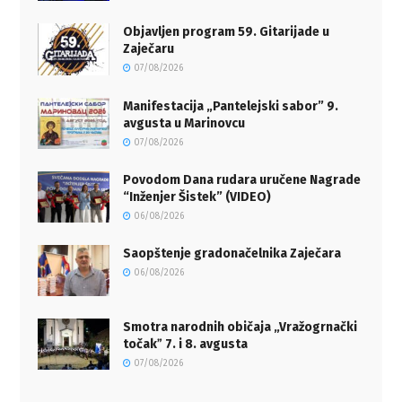
Objavljen program 59. Gitarijade u
Zaječaru
07/08/2026
Manifestacija „Pantelejski sabor” 9.
avgusta u Marinovcu
07/08/2026
Povodom Dana rudara uručene Nagrade
“Inženjer Šistek” (VIDEO)
06/08/2026
Saopštenje gradonačelnika Zaječara
06/08/2026
Smotra narodnih običaja „Vražogrnački
točakˮ 7. i 8. avgusta
07/08/2026