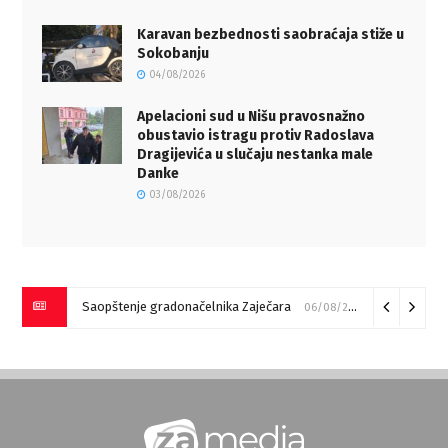
Karavan bezbednosti saobraćaja stiže u
Sokobanju
04/08/2026
Apelacioni sud u Nišu pravosnažno
obustavio istragu protiv Radoslava
Dragijevića u slučaju nestanka male
Danke
03/08/2026
Saopštenje gradonačelnika Zaječara
06/08/2026