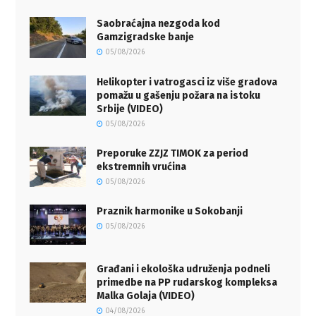
Saobraćajna nezgoda kod
Gamzigradske banje
05/08/2026
Helikopter i vatrogasci iz više gradova
pomažu u gašenju požara na istoku
Srbije (VIDEO)
05/08/2026
Preporuke ZZJZ TIMOK za period
ekstremnih vrućina
05/08/2026
Praznik harmonike u Sokobanji
05/08/2026
Građani i ekološka udruženja podneli
primedbe na PP rudarskog kompleksa
Malka Golaja (VIDEO)
04/08/2026