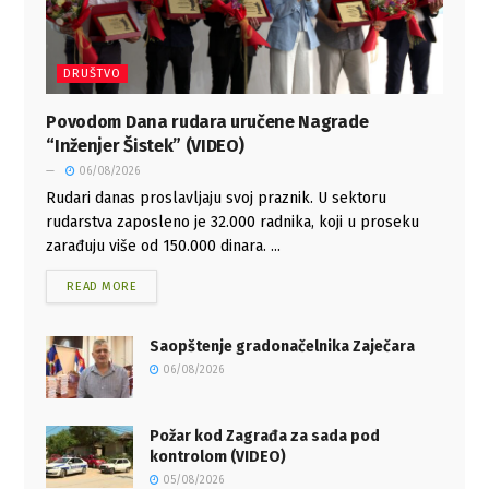
DRUŠTVO
Povodom Dana rudara uručene Nagrade
“Inženjer Šistek” (VIDEO)
06/08/2026
Rudari danas proslavljaju svoj praznik. U sektoru
rudarstva zaposleno je 32.000 radnika, koji u proseku
zarađuju više od 150.000 dinara. ...
READ MORE
Saopštenje gradonačelnika Zaječara
06/08/2026
Požar kod Zagrađa za sada pod
kontrolom (VIDEO)
05/08/2026