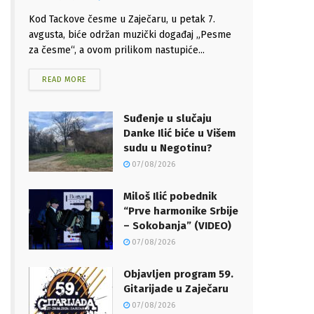
Kod Tackove česme u Zaječaru, u petak 7.
avgusta, biće održan muzički događaj „Pesme
za česme“, a ovom prilikom nastupiće...
READ MORE
Suđenje u slučaju
Danke Ilić biće u Višem
sudu u Negotinu?
07/08/2026
Miloš Ilić pobednik
“Prve harmonike Srbije
– Sokobanja” (VIDEO)
07/08/2026
Objavljen program 59.
Gitarijade u Zaječaru
07/08/2026