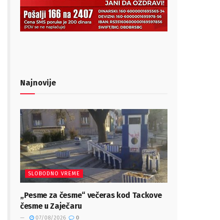
Najnovije
SLOBODNO VREME
„Pesme za česme“ večeras kod Tackove
česme u Zaječaru
07/08/2026
0