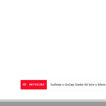
Suđenje u slučaju Danke Ilić biće u Više
AKTUELNO