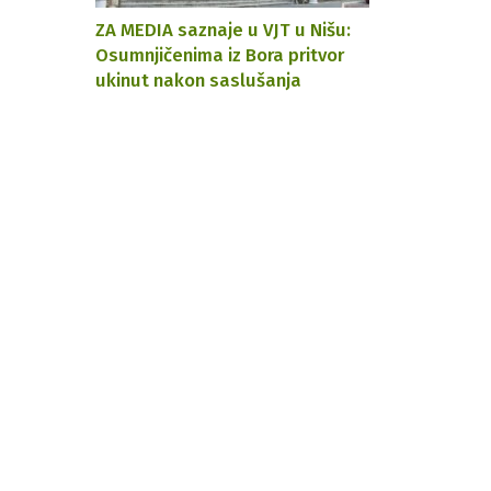
ZA MEDIA saznaje u VJT u Nišu:
Osumnjičenima iz Bora pritvor
ukinut nakon saslušanja