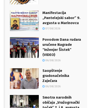
Manifestacija
„Pantelejski sabor” 9.
avgusta u Marinovcu
07/08/2026
Povodom Dana rudara
uručene Nagrade
“Inženjer Šistek”
(VIDEO)
06/08/2026
Saopštenje
gradonačelnika
Zaječara
06/08/2026
Smotra narodnih
običaja „Vražogrnački
točakˮ 7. i 8. avgusta