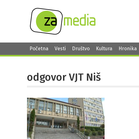
Početna
Vesti
Društvo
Kultura
Hronika
odgovor VJT Niš