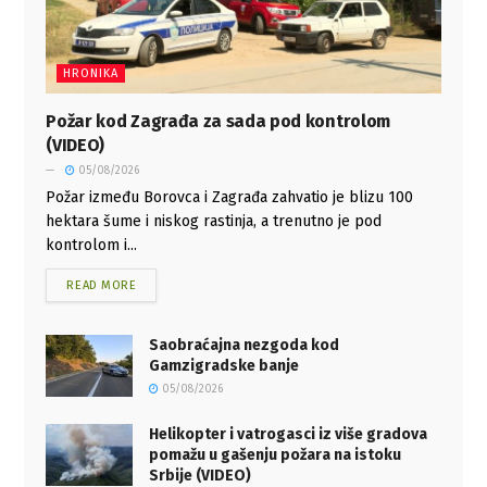
HRONIKA
Požar kod Zagrađa za sada pod kontrolom
(VIDEO)
05/08/2026
Požar između Borovca i Zagrađa zahvatio je blizu 100
hektara šume i niskog rastinja, a trenutno je pod
kontrolom i...
READ MORE
Saobraćajna nezgoda kod
Gamzigradske banje
05/08/2026
Helikopter i vatrogasci iz više gradova
pomažu u gašenju požara na istoku
Srbije (VIDEO)