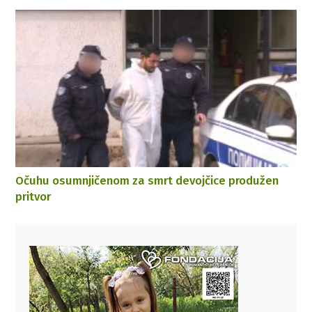
Očuhu osumnjičenom za smrt devojčice produžen
pritvor