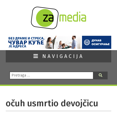
NAVIGACIJA
Pretraga:
Pretraga
očuh usmrtio devojčicu