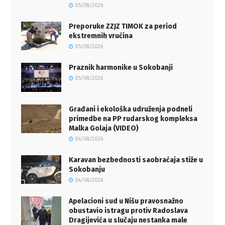
05/08/2026
Preporuke ZZJZ TIMOK za period
ekstremnih vrućina
05/08/2026
Praznik harmonike u Sokobanji
05/08/2026
Građani i ekološka udruženja podneli
primedbe na PP rudarskog kompleksa
Malka Golaja (VIDEO)
04/08/2026
Karavan bezbednosti saobraćaja stiže u
Sokobanju
04/08/2026
Apelacioni sud u Nišu pravosnažno
obustavio istragu protiv Radoslava
Dragijevića u slučaju nestanka male