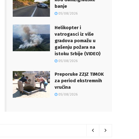
banje
05/08/2026
Helikopter i
vatrogasci iz više
gradova pomažu u
gašenju požara na
istoku Srbije (VIDEO)
05/08/2026
Preporuke ZZJZ TIMOK
za period ekstremnih
vrućina
05/08/2026