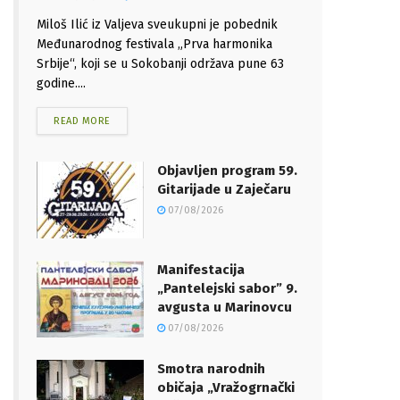
Miloš Ilić iz Valjeva sveukupni je pobednik
Međunarodnog festivala „Prva harmonika
Srbije“, koji se u Sokobanji održava pune 63
godine....
READ MORE
Objavljen program 59.
Gitarijade u Zaječaru
07/08/2026
Manifestacija
„Pantelejski sabor” 9.
avgusta u Marinovcu
07/08/2026
Smotra narodnih
običaja „Vražogrnački