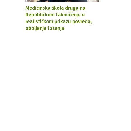
Medicinska škola druga na
Republičkom takmičenju u
realističkom prikazu povreda,
oboljenja i stanja