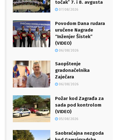
točakˮ 7. i 8. avgusta
07/08/2026
Povodom Dana rudara
uručene Nagrade
“Inženjer Šistek”
(VIDEO)
06/08/2026
Saopštenje
gradonačelnika
Zaječara
06/08/2026
Požar kod Zagrađa za
sada pod kontrolom
(VIDEO)
05/08/2026
Saobraćajna nezgoda
kod Gamzigradske