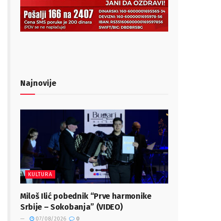
Najnovije
KULTURA
Miloš Ilić pobednik “Prve harmonike
Srbije – Sokobanja” (VIDEO)
07/08/2026
0