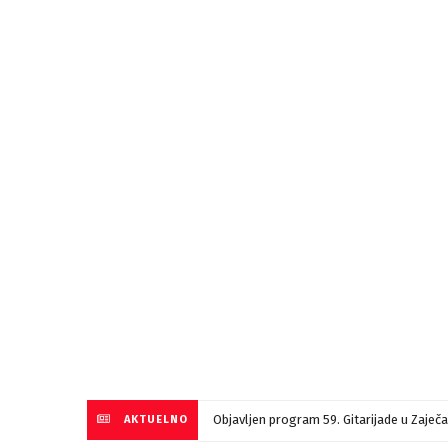
Objavljen program 59. Gitarijade u Zaječ
AKTUELNO