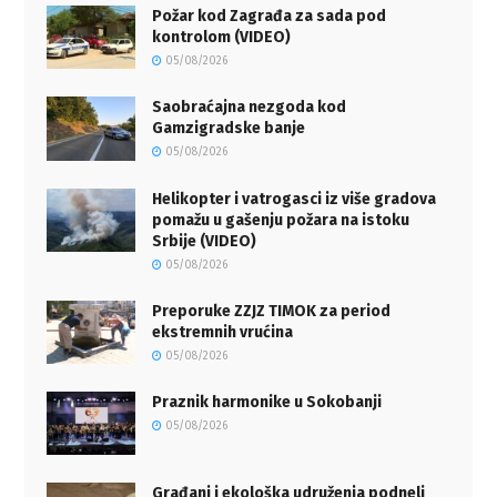
Požar kod Zagrađa za sada pod
kontrolom (VIDEO)
05/08/2026
Saobraćajna nezgoda kod
Gamzigradske banje
05/08/2026
Helikopter i vatrogasci iz više gradova
pomažu u gašenju požara na istoku
Srbije (VIDEO)
05/08/2026
Preporuke ZZJZ TIMOK za period
ekstremnih vrućina
05/08/2026
Praznik harmonike u Sokobanji
05/08/2026
Građani i ekološka udruženja podneli