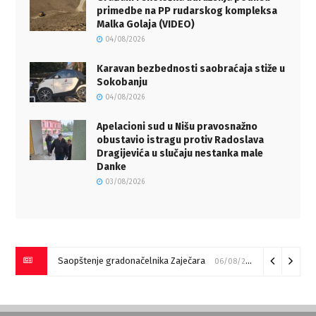
primedbe na PP rudarskog kompleksa
Malka Golaja (VIDEO)
04/08/2026
Karavan bezbednosti saobraćaja stiže u
Sokobanju
04/08/2026
Apelacioni sud u Nišu pravosnažno
obustavio istragu protiv Radoslava
Dragijevića u slučaju nestanka male
Danke
03/08/2026
Saopštenje gradonačelnika Zaječara
06/08/2026