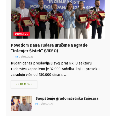
DRUŠTVO
Povodom Dana rudara uručene Nagrade
“Inženjer Šistek” (VIDEO)
06/08/2026
Rudari danas proslavljaju svoj praznik. U sektoru
rudarstva zaposleno je 32.000 radnika, koji u proseku
zarađuju više od 150.000 dinara. ...
READ MORE
Saopštenje gradonačelnika Zaječara
06/08/2026