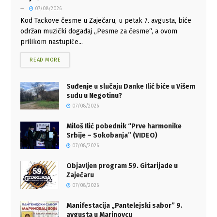
07/08/2026
Kod Tackove česme u Zaječaru, u petak 7. avgusta, biće
održan muzički događaj „Pesme za česme“, a ovom
prilikom nastupiće...
READ MORE
Suđenje u slučaju Danke Ilić biće u Višem
sudu u Negotinu?
07/08/2026
Miloš Ilić pobednik “Prve harmonike
Srbije – Sokobanja” (VIDEO)
07/08/2026
Objavljen program 59. Gitarijade u
Zaječaru
07/08/2026
Manifestacija „Pantelejski sabor” 9.
avgusta u Marinovcu