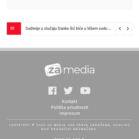
Suđenje u slučaju Danke Ilić biće u Višem sudu u Negotinu?
07
Kontakt
Politika privatnosti
Impresum
COPYRIGHT © 2026 ZA MEDIA. SVA PRAVA ZADRŽANA, UKOLIKO
NIJE DRUGAČIJE NAZNAČENO.