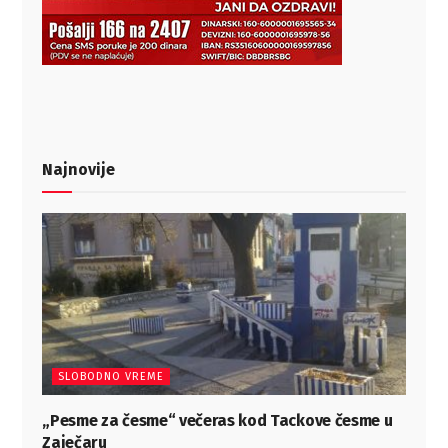
Najnovije
SLOBODNO VREME
„Pesme za česme“ večeras kod Tackove česme u
Zaječaru