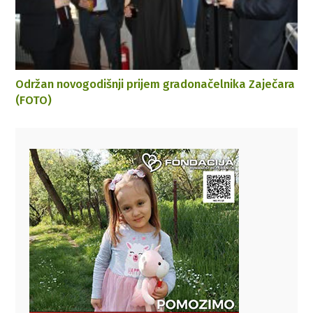
Održan novogodišnji prijem gradonačelnika Zaječara
(FOTO)