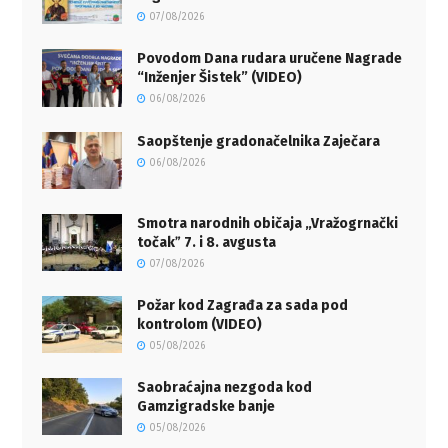
07/08/2026
Povodom Dana rudara uručene Nagrade
“Inženjer Šistek” (VIDEO)
06/08/2026
Saopštenje gradonačelnika Zaječara
06/08/2026
Smotra narodnih običaja „Vražogrnački
točakˮ 7. i 8. avgusta
07/08/2026
Požar kod Zagrađa za sada pod
kontrolom (VIDEO)
05/08/2026
Saobraćajna nezgoda kod
Gamzigradske banje
05/08/2026