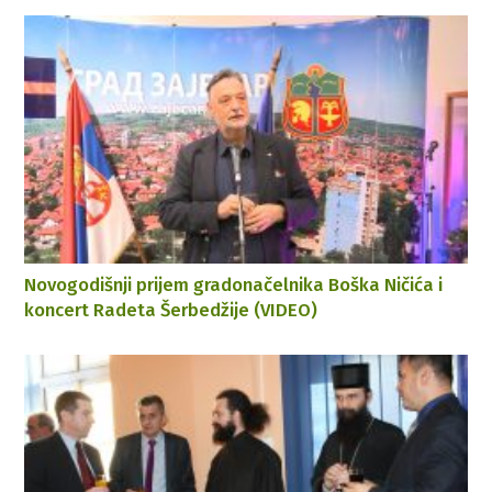
Novogodišnji prijem gradonačelnika Boška Ničića i
koncert Radeta Šerbedžije (VIDEO)