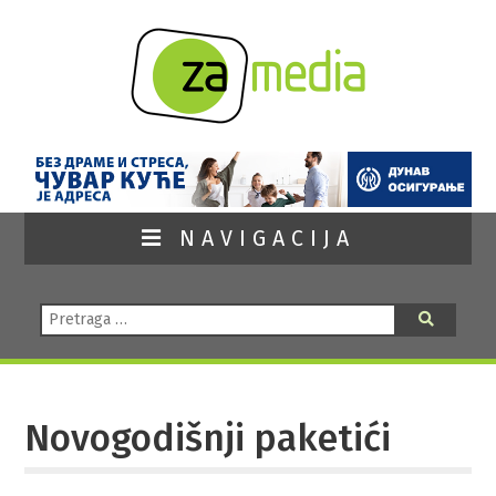
NAVIGACIJA
Pretraga:
Pretraga
Novogodišnji paketići