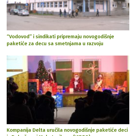
“Vodovod” i sindikati pripremaju novogodišnje
paketiće za decu sa smetnjama u razvoju
Kompanija Delta uručila novogodišnje paketiće deci