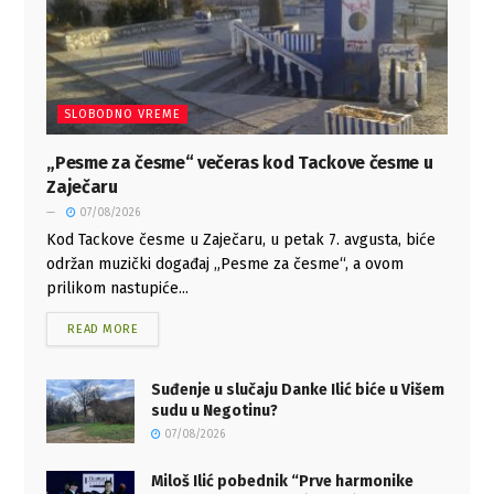
SLOBODNO VREME
„Pesme za česme“ večeras kod Tackove česme u
Zaječaru
07/08/2026
Kod Tackove česme u Zaječaru, u petak 7. avgusta, biće
održan muzički događaj „Pesme za česme“, a ovom
prilikom nastupiće...
READ MORE
Suđenje u slučaju Danke Ilić biće u Višem
sudu u Negotinu?
07/08/2026
Miloš Ilić pobednik “Prve harmonike