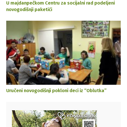
U majdanpečkom Centru za socijalni rad podeljeni
novogodišnji paketići
Uručeni novogodišnji pokloni deci iz “Oblutka”