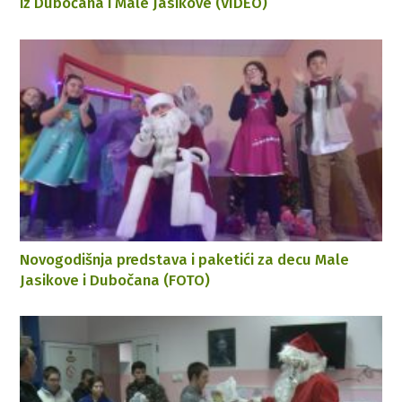
iz Dubočana i Male Jasikove (VIDEO)
Novogodišnja predstava i paketići za decu Male
Jasikove i Dubočana (FOTO)