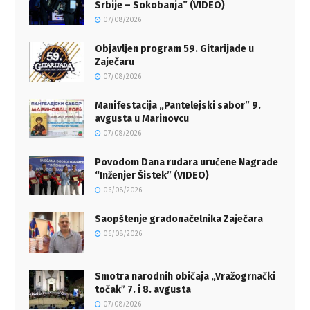
Srbije – Sokobanja” (VIDEO)
07/08/2026
Objavljen program 59. Gitarijade u
Zaječaru
07/08/2026
Manifestacija „Pantelejski sabor” 9.
avgusta u Marinovcu
07/08/2026
Povodom Dana rudara uručene Nagrade
“Inženjer Šistek” (VIDEO)
06/08/2026
Saopštenje gradonačelnika Zaječara
06/08/2026
Smotra narodnih običaja „Vražogrnački
točakˮ 7. i 8. avgusta
07/08/2026