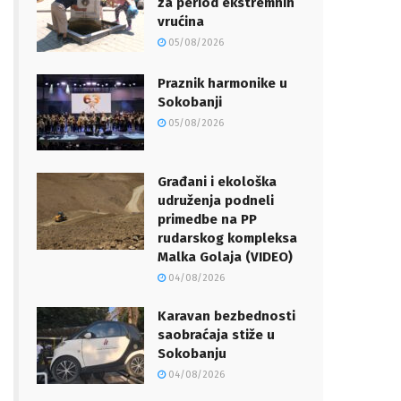
za period ekstremnih
vrućina
05/08/2026
Praznik harmonike u
Sokobanji
05/08/2026
Građani i ekološka
udruženja podneli
primedbe na PP
rudarskog kompleksa
Malka Golaja (VIDEO)
04/08/2026
Karavan bezbednosti
saobraćaja stiže u
Sokobanju
04/08/2026