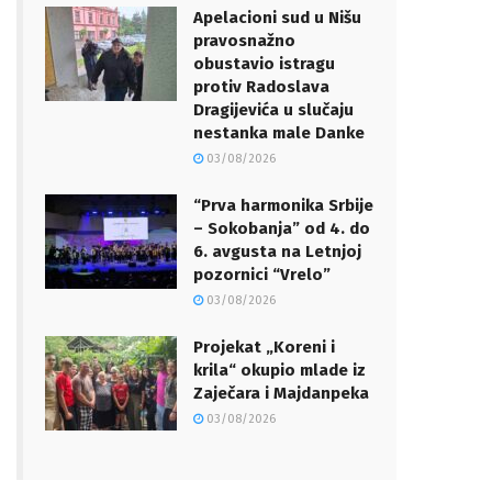
Apelacioni sud u Nišu
pravosnažno
obustavio istragu
protiv Radoslava
Dragijevića u slučaju
nestanka male Danke
03/08/2026
“Prva harmonika Srbije
– Sokobanja” od 4. do
6. avgusta na Letnjoj
pozornici “Vrelo”
03/08/2026
Projekat „Koreni i
krila“ okupio mlade iz
Zaječara i Majdanpeka
03/08/2026