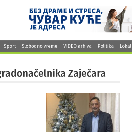
Sport
Slobodno vreme
VIDEO arhiva
Politika
Lokal
gradonačelnika Zaječara