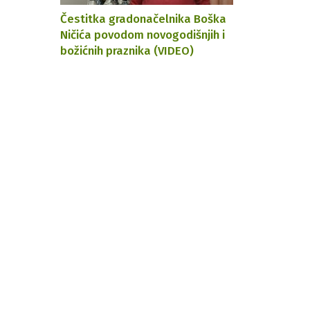
Čestitka gradonačelnika Boška
Ničića povodom novogodišnjih i
božićnih praznika (VIDEO)