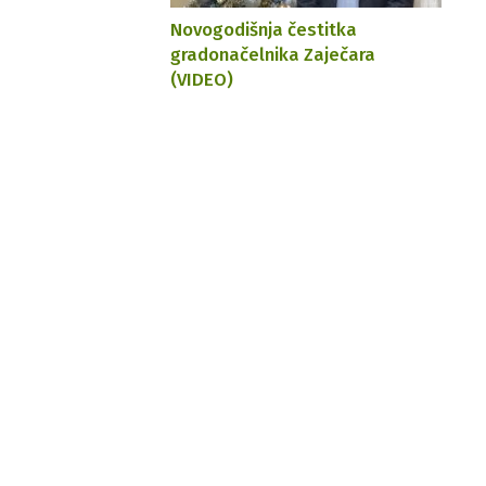
Novogodišnja čestitka
gradonačelnika Zaječara
(VIDEO)