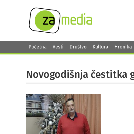
Početna
Vesti
Društvo
Kultura
Hronika
Novogodišnja čestitka 