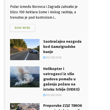
Požar između Borovca i Zagrađa zahvatio je
blizu 100 hektara šume i niskog rastinja, a
trenutno je pod kontrolom i...
READ MORE
Saobraćajna nezgoda
kod Gamzigradske
banje
05/08/2026
Helikopter i
vatrogasci iz više
gradova pomažu u
gašenju požara na
istoku Srbije (VIDEO)
05/08/2026
Preporuke ZZJZ TIMOK