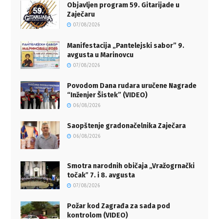
Objavljen program 59. Gitarijade u
Zaječaru
07/08/2026
Manifestacija „Pantelejski sabor” 9.
avgusta u Marinovcu
07/08/2026
Povodom Dana rudara uručene Nagrade
“Inženjer Šistek” (VIDEO)
06/08/2026
Saopštenje gradonačelnika Zaječara
06/08/2026
Smotra narodnih običaja „Vražogrnački
točakˮ 7. i 8. avgusta
07/08/2026
Požar kod Zagrađa za sada pod
kontrolom (VIDEO)