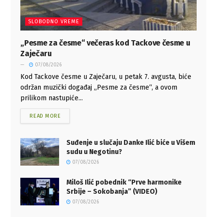
SLOBODNO VREME
„Pesme za česme“ večeras kod Tackove česme u
Zaječaru
07/08/2026
Kod Tackove česme u Zaječaru, u petak 7. avgusta, biće
održan muzički događaj „Pesme za česme“, a ovom
prilikom nastupiće...
READ MORE
Suđenje u slučaju Danke Ilić biće u Višem
sudu u Negotinu?
07/08/2026
Miloš Ilić pobednik “Prve harmonike
Srbije – Sokobanja” (VIDEO)
07/08/2026