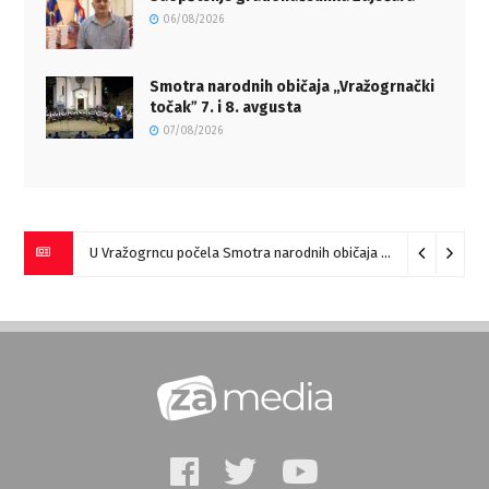
06/08/2026
Smotra narodnih običaja „Vražogrnački
točakˮ 7. i 8. avgusta
07/08/2026
U Vražogrncu počela Smotra narodnih običaja „Vražogrnački točak“