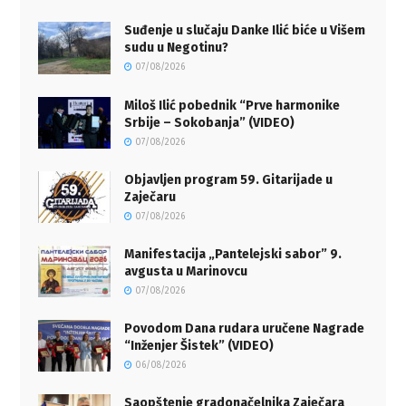
Suđenje u slučaju Danke Ilić biće u Višem
sudu u Negotinu?
07/08/2026
Miloš Ilić pobednik “Prve harmonike
Srbije – Sokobanja” (VIDEO)
07/08/2026
Objavljen program 59. Gitarijade u
Zaječaru
07/08/2026
Manifestacija „Pantelejski sabor” 9.
avgusta u Marinovcu
07/08/2026
Povodom Dana rudara uručene Nagrade
“Inženjer Šistek” (VIDEO)
06/08/2026
Saopštenje gradonačelnika Zaječara