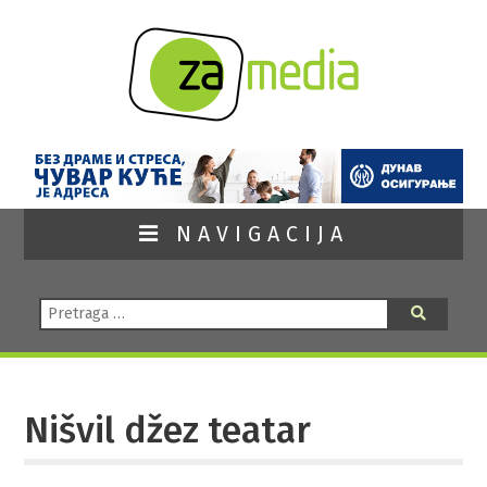
NAVIGACIJA
Pretraga:
Pretraga
Nišvil džez teatar