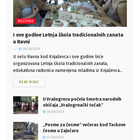
KULTURA
I ove godine Letnja škola tradicionalnih zanata
u Ravni
08/08/2026
U selu Ravna kod Knjaževca i ove godine biće
organizovana Letnja škola tradicionalnih zanata,
edukativna radionica namenjena mladima iz Knjaževca...
READ MORE
U Vražogrncu počela Smotra narodnih
običaja „Vražogrnački točak“
08/08/2026
„Pesme za česme“ večeras kod Tackove
česme u Zaječaru
07/08/2026