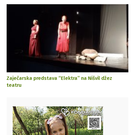
Zaječarska predstava “Elektra” na Nišvil džez
teatru