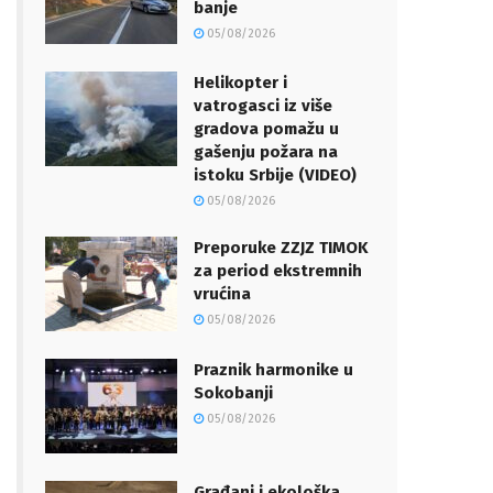
banje
05/08/2026
Helikopter i
vatrogasci iz više
gradova pomažu u
gašenju požara na
istoku Srbije (VIDEO)
05/08/2026
Preporuke ZZJZ TIMOK
za period ekstremnih
vrućina
05/08/2026
Praznik harmonike u
Sokobanji
05/08/2026
Građani i ekološka