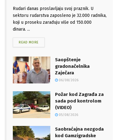
Rudari danas proslavljaju svoj praznik. U
sektoru rudarstva zaposleno je 32.000 radnika,
koji u proseku zarađuju više od 150.000
dinara. ...
READ MORE
Saopštenje
gradonačelnika
Zaječara
06/08/2026
Požar kod Zagrađa za
sada pod kontrolom
(VIDEO)
05/08/2026
Saobraćajna nezgoda
kod Gamzigradske