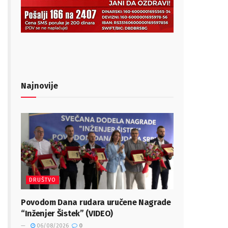
Najnovije
DRUŠTVO
Povodom Dana rudara uručene Nagrade
“Inženjer Šistek” (VIDEO)
06/08/2026
0