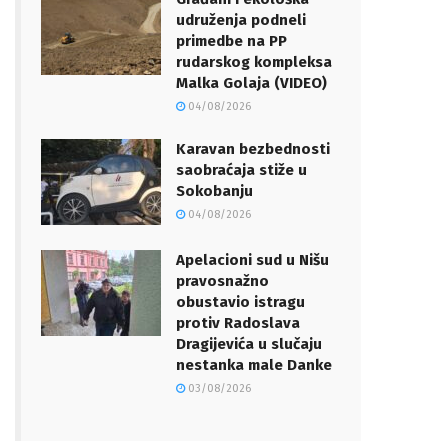
udruženja podneli
primedbe na PP
rudarskog kompleksa
Malka Golaja (VIDEO)
04/08/2026
Karavan bezbednosti
saobraćaja stiže u
Sokobanju
04/08/2026
Apelacioni sud u Nišu
pravosnažno
obustavio istragu
protiv Radoslava
Dragijevića u slučaju
nestanka male Danke
03/08/2026