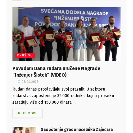
DRUŠTVO
Povodom Dana rudara uručene Nagrade
“Inženjer Šistek” (VIDEO)
06/08/2026
Rudari danas proslavljaju svoj praznik. U sektoru
rudarstva zaposleno je 32.000 radnika, koji u proseku
zarađuju više od 150.000 dinara. ...
READ MORE
Saopštenje gradonačelnika Zaječara