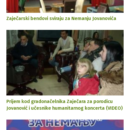
Zaječarski bendovi sviraju za Nemanju Jovanovića
Prijem kod gradonačelnika Zaječara za porodicu
Jovanović i učesnike humanitarnog koncerta (VIDEO)