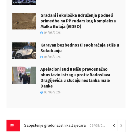
Građani i ekološka udruženja podneli
primedbe na PP rudarskog kompleksa
Malka Golaja (VIDEO)
04/08/2026
Karavan bezbednosti saobraćaja stiže u
Sokobanju
04/08/2026
Apelacioni sud u Nišu pravosnažno
obustavio istragu protiv Radoslava
Dragijevića u slučaju nestanka male
Danke
03/08/2026
Saopštenje gradonačelnika Zaječara
06/08/2026