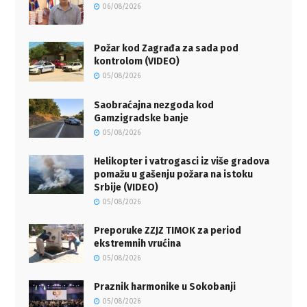
06/08/2026
Požar kod Zagrađa za sada pod
kontrolom (VIDEO)
05/08/2026
Saobraćajna nezgoda kod
Gamzigradske banje
05/08/2026
Helikopter i vatrogasci iz više gradova
pomažu u gašenju požara na istoku
Srbije (VIDEO)
05/08/2026
Preporuke ZZJZ TIMOK za period
ekstremnih vrućina
05/08/2026
Praznik harmonike u Sokobanji
05/08/2026