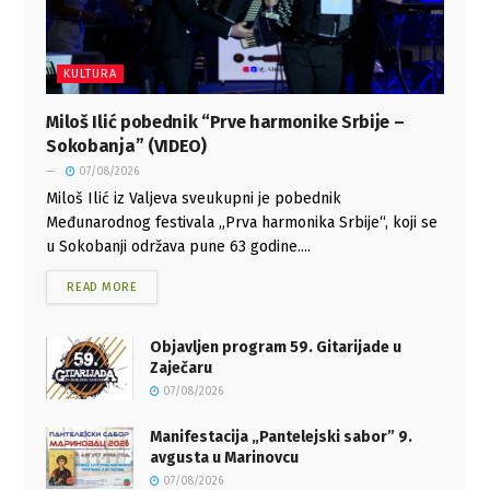
KULTURA
Miloš Ilić pobednik “Prve harmonike Srbije –
Sokobanja” (VIDEO)
07/08/2026
Miloš Ilić iz Valjeva sveukupni je pobednik
Međunarodnog festivala „Prva harmonika Srbije“, koji se
u Sokobanji održava pune 63 godine....
READ MORE
Objavljen program 59. Gitarijade u
Zaječaru
07/08/2026
Manifestacija „Pantelejski sabor” 9.
avgusta u Marinovcu
07/08/2026