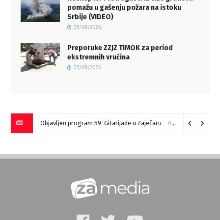
pomažu u gašenju požara na istoku
Srbije (VIDEO)
05/08/2026
Preporuke ZZJZ TIMOK za period
ekstremnih vrućina
05/08/2026
Objavljen program 59. Gitarijade u Zaječaru
07/08/2026