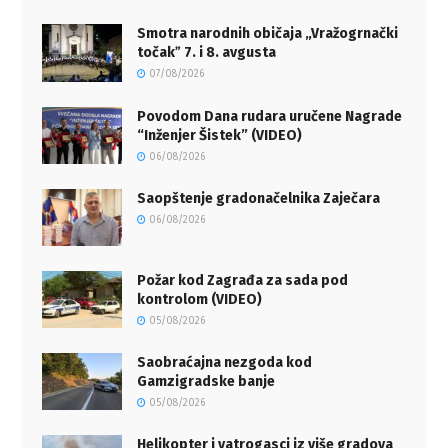
Smotra narodnih običaja „Vražogrnački
točakˮ 7. i 8. avgusta
07/08/2026
Povodom Dana rudara uručene Nagrade
“Inženjer Šistek” (VIDEO)
06/08/2026
Saopštenje gradonačelnika Zaječara
06/08/2026
Požar kod Zagrađa za sada pod
kontrolom (VIDEO)
05/08/2026
Saobraćajna nezgoda kod
Gamzigradske banje
05/08/2026
Helikopter i vatrogasci iz više gradova