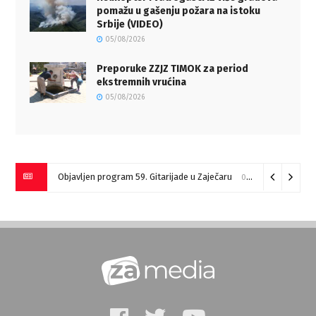
pomažu u gašenju požara na istoku
Srbije (VIDEO)
05/08/2026
Preporuke ZZJZ TIMOK za period
ekstremnih vrućina
05/08/2026
Objavljen program 59. Gitarijade u Zaječaru
07/08/2026