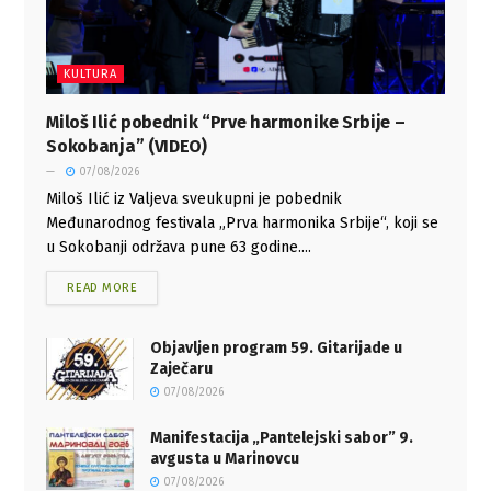
KULTURA
Miloš Ilić pobednik “Prve harmonike Srbije –
Sokobanja” (VIDEO)
07/08/2026
Miloš Ilić iz Valjeva sveukupni je pobednik
Međunarodnog festivala „Prva harmonika Srbije“, koji se
u Sokobanji održava pune 63 godine....
READ MORE
Objavljen program 59. Gitarijade u
Zaječaru
07/08/2026
Manifestacija „Pantelejski sabor” 9.
avgusta u Marinovcu
07/08/2026