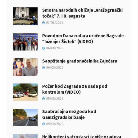
Smotra narodnih običaja „Vražogrnački
točakˮ 7. i 8. avgusta
07/08/2026
Povodom Dana rudara uručene Nagrade
“Inženjer Šistek” (VIDEO)
06/08/2026
Saopštenje gradonačelnika Zaječara
06/08/2026
Požar kod Zagrađa za sada pod
kontrolom (VIDEO)
05/08/2026
Saobraćajna nezgoda kod
Gamzigradske banje
05/08/2026
Helikopter i vatrogasci iz više gradova