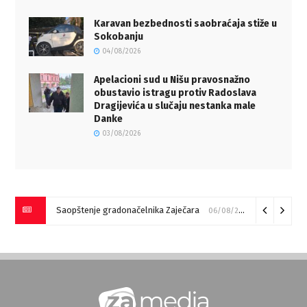
Karavan bezbednosti saobraćaja stiže u
Sokobanju
04/08/2026
Apelacioni sud u Nišu pravosnažno
obustavio istragu protiv Radoslava
Dragijevića u slučaju nestanka male
Danke
03/08/2026
Saopštenje gradonačelnika Zaječara
06/08/2026