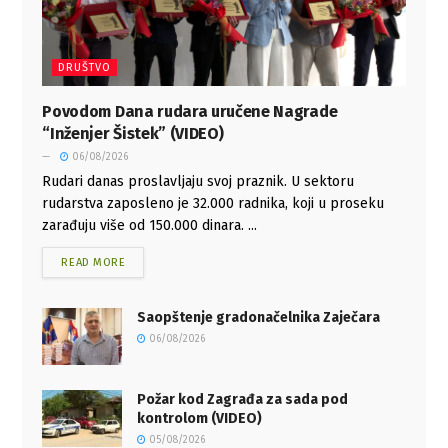
DRUŠTVO
Povodom Dana rudara uručene Nagrade
“Inženjer Šistek” (VIDEO)
06/08/2026
Rudari danas proslavljaju svoj praznik. U sektoru
rudarstva zaposleno je 32.000 radnika, koji u proseku
zarađuju više od 150.000 dinara. ...
READ MORE
Saopštenje gradonačelnika Zaječara
06/08/2026
Požar kod Zagrađa za sada pod
kontrolom (VIDEO)
05/08/2026