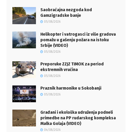
Saobraćajna nezgoda kod
Gamzigradske banje
05/08/2026
Helikopter i vatrogasci iz više gradova
pomažu u gašenju požara na istoku
Srbije (VIDEO)
05/08/2026
Preporuke ZZJZ TIMOK za period
ekstremnih vrućina
05/08/2026
Praznik harmonike u Sokobanji
05/08/2026
Građani i ekološka udruženja podneli
primedbe na PP rudarskog kompleksa
Malka Golaja (VIDEO)
04/08/2026