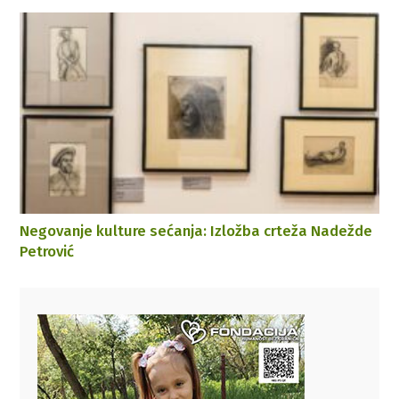
Negovanje kulture sećanja: Izložba crteža Nadežde
Petrović