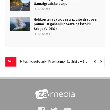
Gamzigradske banje
05/08/2026
Helikopter i vatrogasci iz više gradova
pomažu u gašenju požara na istoku
Srbije (VIDEO)
05/08/2026
Miloš Ilić pobednik “Prve harmonike Srbije – Sokobanja” (VIDEO)