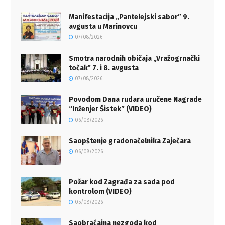
Manifestacija „Pantelejski sabor” 9.
avgusta u Marinovcu
07/08/2026
Smotra narodnih običaja „Vražogrnački
točakˮ 7. i 8. avgusta
07/08/2026
Povodom Dana rudara uručene Nagrade
“Inženjer Šistek” (VIDEO)
06/08/2026
Saopštenje gradonačelnika Zaječara
06/08/2026
Požar kod Zagrađa za sada pod
kontrolom (VIDEO)
05/08/2026
Saobraćajna nezgoda kod