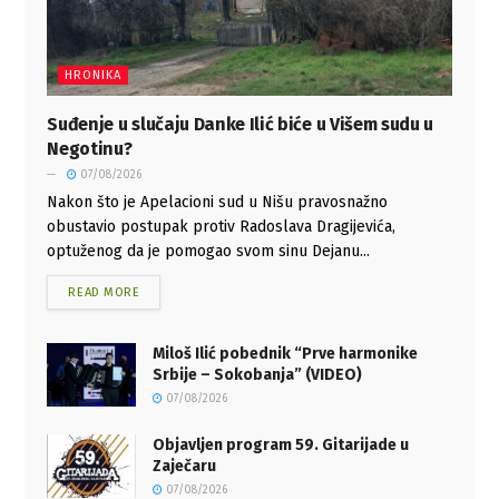
HRONIKA
Suđenje u slučaju Danke Ilić biće u Višem sudu u
Negotinu?
07/08/2026
Nakon što je Apelacioni sud u Nišu pravosnažno
obustavio postupak protiv Radoslava Dragijevića,
optuženog da je pomogao svom sinu Dejanu...
READ MORE
Miloš Ilić pobednik “Prve harmonike
Srbije – Sokobanja” (VIDEO)
07/08/2026
Objavljen program 59. Gitarijade u
Zaječaru
07/08/2026