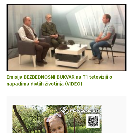
Emisija BEZBEDNOSNI BUKVAR na T1 televiziji o
napadima divljih životinja (VIDEO)