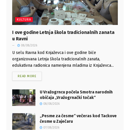
KULTURA
I ove godine Letnja škola tradicionalnih zanata
u Ravni
08/08/2026
U selu Ravna kod Knjaževca i ove godine biće
organizovana Letnja škola tradicionalnih zanata,
edukativna radionica namenjena mladima iz Knjaževca...
READ MORE
U Vražogrncu počela Smotra narodnih
običaja „Vražogrnački točak“
08/08/2026
„Pesme za česme“ večeras kod Tackove
česme u Zaječaru
07/08/2026