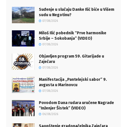
Suđenje u slučaju Danke Ilić biće u Višem
sudu u Negotinu?
07/08/2026
Miloš Ilić pobednik “Prve harmonike
Srbije – Sokobanja” (VIDEO)
07/08/2026
Objavljen program 59. Gitarijade u
Zaječaru
07/08/2026
Manifestacija „Pantelejski sabor” 9.
avgusta u Marinovcu
07/08/2026
Povodom Dana rudara uručene Nagrade
“Inženjer Šistek” (VIDEO)
06/08/2026
Saopštenje gradonačelnika Zaječara