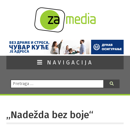
NAVIGACIJA
Pretraga:
Pretraga
„Nadežda bez boje“