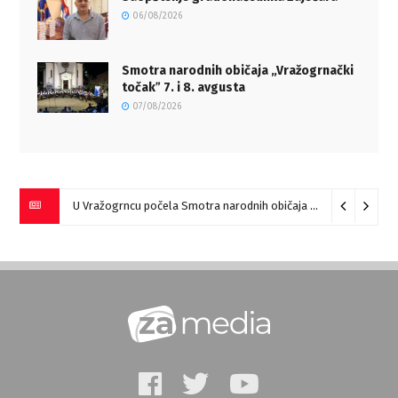
06/08/2026
Smotra narodnih običaja „Vražogrnački
točakˮ 7. i 8. avgusta
07/08/2026
U Vražogrncu počela Smotra narodnih običaja „Vražogrnački točak“