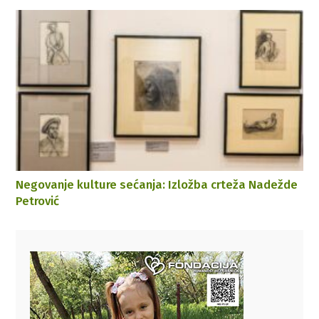
Negovanje kulture sećanja: Izložba crteža Nadežde
Petrović