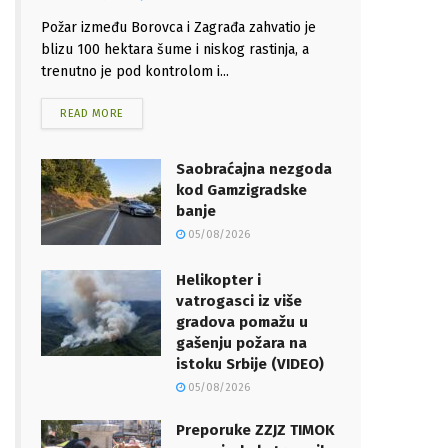
Požar između Borovca i Zagrađa zahvatio je
blizu 100 hektara šume i niskog rastinja, a
trenutno je pod kontrolom i...
READ MORE
Saobraćajna nezgoda
kod Gamzigradske
banje
05/08/2026
Helikopter i
vatrogasci iz više
gradova pomažu u
gašenju požara na
istoku Srbije (VIDEO)
05/08/2026
Preporuke ZZJZ TIMOK