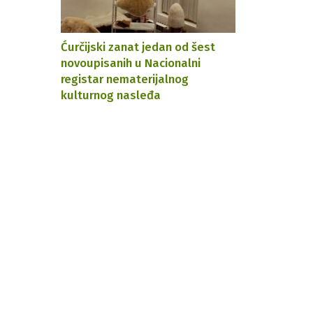
Ćurčijski zanat jedan od šest
novoupisanih u Nacionalni
registar nematerijalnog
kulturnog nasleđa