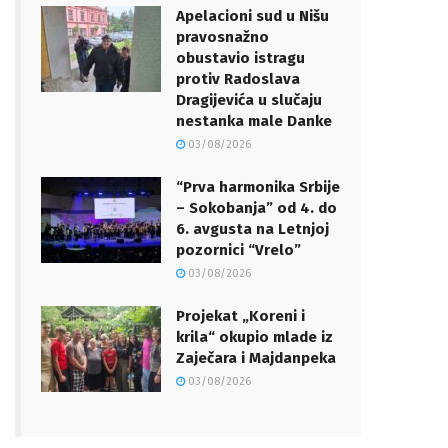
Apelacioni sud u Nišu
pravosnažno
obustavio istragu
protiv Radoslava
Dragijevića u slučaju
nestanka male Danke
03/08/2026
“Prva harmonika Srbije
– Sokobanja” od 4. do
6. avgusta na Letnjoj
pozornici “Vrelo”
03/08/2026
Projekat „Koreni i
krila“ okupio mlade iz
Zaječara i Majdanpeka
03/08/2026