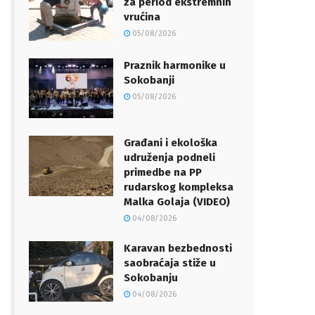
za period ekstremnih
vrućina
05/08/2026
Praznik harmonike u
Sokobanji
05/08/2026
Građani i ekološka
udruženja podneli
primedbe na PP
rudarskog kompleksa
Malka Golaja (VIDEO)
04/08/2026
Karavan bezbednosti
saobraćaja stiže u
Sokobanju
04/08/2026