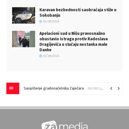
Karavan bezbednosti saobraćaja stiže u
Sokobanju
04/08/2026
Apelacioni sud u Nišu pravosnažno
obustavio istragu protiv Radoslava
Dragijevića u slučaju nestanka male
Danke
03/08/2026
Saopštenje gradonačelnika Zaječara
06/08/2026