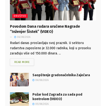
DRUŠTVO
Povodom Dana rudara uručene Nagrade
“Inženjer Šistek” (VIDEO)
06/08/2026
Rudari danas proslavljaju svoj praznik. U sektoru
rudarstva zaposleno je 32.000 radnika, koji u proseku
zarađuju više od 150.000 dinara. ...
READ MORE
Saopštenje gradonačelnika Zaječara
06/08/2026
Požar kod Zagrađa za sada pod
kontrolom (VIDEO)
05/08/2026