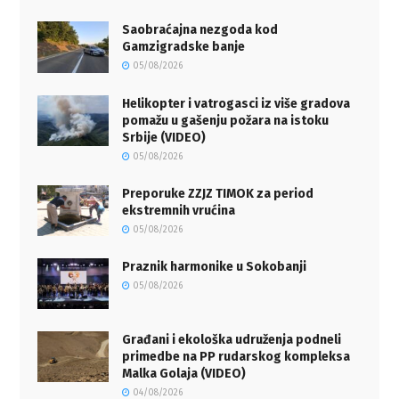
Saobraćajna nezgoda kod
Gamzigradske banje
05/08/2026
Helikopter i vatrogasci iz više gradova
pomažu u gašenju požara na istoku
Srbije (VIDEO)
05/08/2026
Preporuke ZZJZ TIMOK za period
ekstremnih vrućina
05/08/2026
Praznik harmonike u Sokobanji
05/08/2026
Građani i ekološka udruženja podneli
primedbe na PP rudarskog kompleksa
Malka Golaja (VIDEO)
04/08/2026