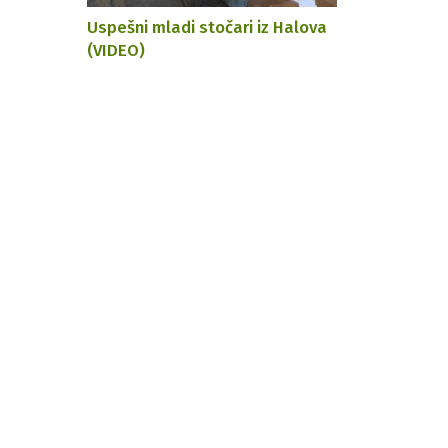
Uspešni mladi stočari iz Halova
(VIDEO)