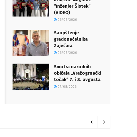
“Inženjer Šistek”
(VIDEO)
06/08/2026
Saopštenje
gradonačelnika
Zaječara
06/08/2026
Smotra narodnih
običaja „Vražogrnački
točakˮ 7. i 8. avgusta
07/08/2026