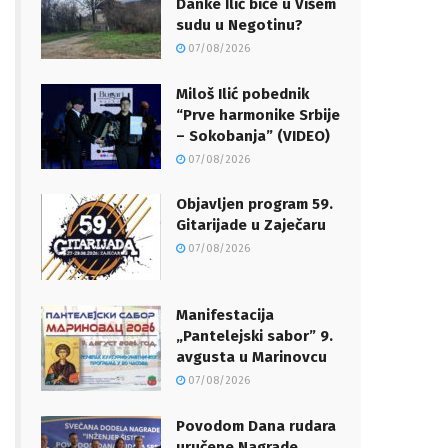
Danke Ilić biće u Višem
sudu u Negotinu?
07/08/2026
Miloš Ilić pobednik
“Prve harmonike Srbije
– Sokobanja” (VIDEO)
07/08/2026
Objavljen program 59.
Gitarijade u Zaječaru
07/08/2026
Manifestacija
„Pantelejski sabor” 9.
avgusta u Marinovcu
07/08/2026
Povodom Dana rudara
uručene Nagrade