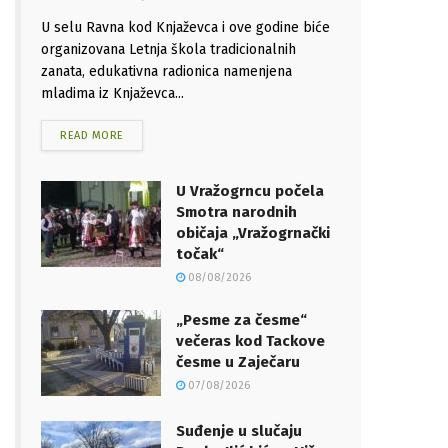
U selu Ravna kod Knjaževca i ove godine biće
organizovana Letnja škola tradicionalnih
zanata, edukativna radionica namenjena
mladima iz Knjaževca...
READ MORE
U Vražogrncu počela
Smotra narodnih
običaja „Vražogrnački
točak“
08/08/2026
„Pesme za česme“
večeras kod Tackove
česme u Zaječaru
07/08/2026
Suđenje u slučaju