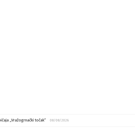
ičaja „Vražogrnački točak“
08/08/2026