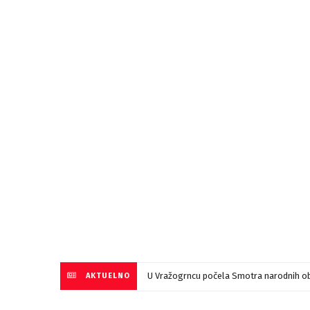
U Vražogrncu počela Smotra narodnih ob
AKTUELNO