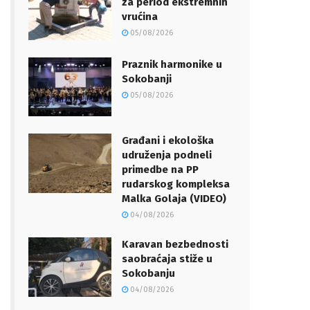
za period ekstremnih
vrućina
05/08/2026
Praznik harmonike u
Sokobanji
05/08/2026
Građani i ekološka
udruženja podneli
primedbe na PP
rudarskog kompleksa
Malka Golaja (VIDEO)
04/08/2026
Karavan bezbednosti
saobraćaja stiže u
Sokobanju
04/08/2026