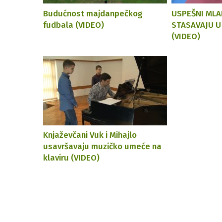
Budućnost majdanpečkog
USPEŠNI MLA
fudbala (VIDEO)
STASAVAJU U
(VIDEO)
Knjaževčani Vuk i Mihajlo
usavršavaju muzičko umeće na
klaviru (VIDEO)