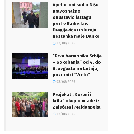
Apelacioni sud u Nišu
pravosnažno
obustavio istragu
protiv Radoslava
Dragijevića u slučaju
nestanka male Danke
03/08/2026
“Prva harmonika Srbije
– Sokobanja” od 4. do
6. avgusta na Letnjoj
pozornici “Vrelo”
03/08/2026
Projekat „Koreni i
krila“ okupio mlade iz
Zaječara i Majdanpeka
03/08/2026