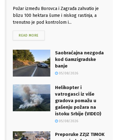
Požar između Borovca i Zagrađa zahvatio je
blizu 100 hektara šume i niskog rastinja, a
trenutno je pod kontrolom i...
READ MORE
Saobraćajna nezgoda
kod Gamzigradske
banje
05/08/2026
Helikopter i
vatrogasci iz više
gradova pomažu u
gašenju požara na
istoku Srbije (VIDEO)
05/08/2026
Preporuke ZZJZ TIMOK