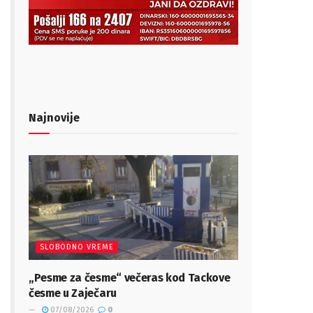
Najnovije
SLOBODNO VREME
„Pesme za česme“ večeras kod Tackove
česme u Zaječaru
07/08/2026
0