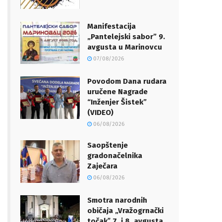
Manifestacija
„Pantelejski sabor” 9.
avgusta u Marinovcu
07/08/2026
Povodom Dana rudara
uručene Nagrade
“Inženjer Šistek”
(VIDEO)
06/08/2026
Saopštenje
gradonačelnika
Zaječara
06/08/2026
Smotra narodnih
običaja „Vražogrnački
točakˮ 7. i 8. avgusta