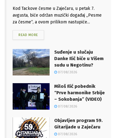
Kod Tackove česme u Zaječaru, u petak 7.
avgusta, biće održan muzički događaj „Pesme
za česme“, a ovom prilikom nastupiće...
READ MORE
Suđenje u slučaju
Danke Ilić biće u Višem
sudu u Negotinu?
07/08/2026
Miloš Ilić pobednik
“Prve harmonike Srbije
– Sokobanja” (VIDEO)
07/08/2026
Objavljen program 59.
Gitarijade u Zaječaru
07/08/2026