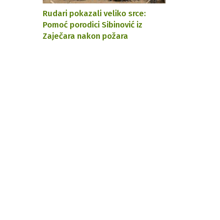
Rudari pokazali veliko srce:
Pomoć porodici Sibinović iz
Zaječara nakon požara