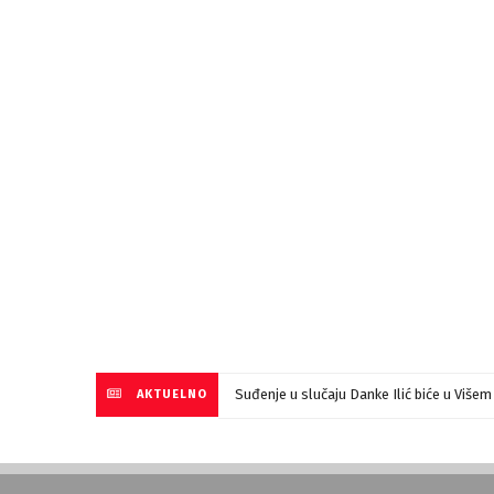
Suđenje u slučaju Danke Ilić biće u Više
AKTUELNO