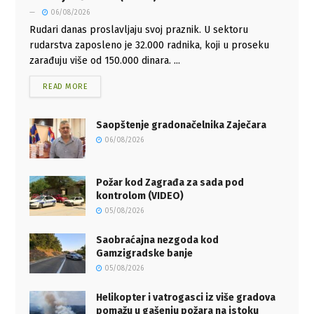
06/08/2026
Rudari danas proslavljaju svoj praznik. U sektoru
rudarstva zaposleno je 32.000 radnika, koji u proseku
zarađuju više od 150.000 dinara. ...
READ MORE
Saopštenje gradonačelnika Zaječara
06/08/2026
Požar kod Zagrađa za sada pod
kontrolom (VIDEO)
05/08/2026
Saobraćajna nezgoda kod
Gamzigradske banje
05/08/2026
Helikopter i vatrogasci iz više gradova
pomažu u gašenju požara na istoku