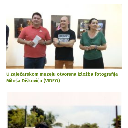
U zaječarskom muzeju otvorena izložba fotografija
Miloša Diškovića (VIDEO)