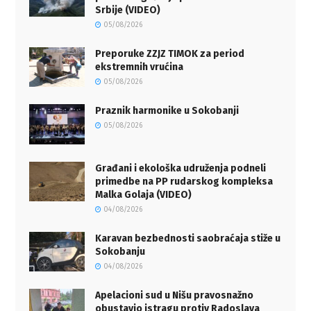
Srbije (VIDEO)
05/08/2026
Preporuke ZZJZ TIMOK za period
ekstremnih vrućina
05/08/2026
Praznik harmonike u Sokobanji
05/08/2026
Građani i ekološka udruženja podneli
primedbe na PP rudarskog kompleksa
Malka Golaja (VIDEO)
04/08/2026
Karavan bezbednosti saobraćaja stiže u
Sokobanju
04/08/2026
Apelacioni sud u Nišu pravosnažno
obustavio istragu protiv Radoslava