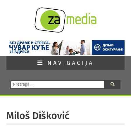
NAVIGACIJA
Pretraga:
Pretraga
Miloš Dišković