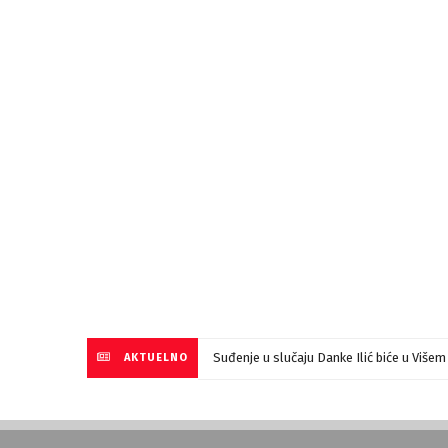
Suđenje u slučaju Danke Ilić biće u Više
AKTUELNO