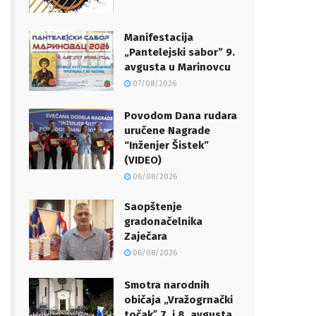
Manifestacija
„Pantelejski sabor” 9.
avgusta u Marinovcu
07/08/2026
Povodom Dana rudara
uručene Nagrade
“Inženjer Šistek”
(VIDEO)
06/08/2026
Saopštenje
gradonačelnika
Zaječara
06/08/2026
Smotra narodnih
običaja „Vražogrnački
točakˮ 7. i 8. avgusta