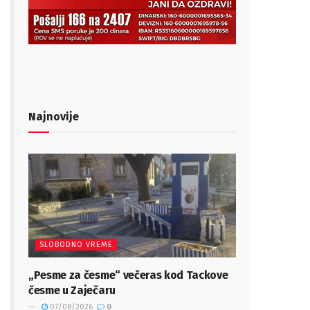
Najnovije
SLOBODNO VREME
„Pesme za česme“ večeras kod Tackove
česme u Zaječaru
07/08/2026
0