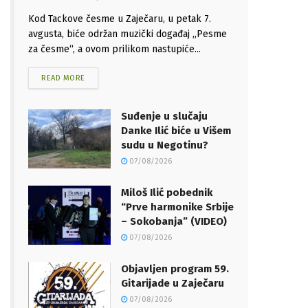
Kod Tackove česme u Zaječaru, u petak 7.
avgusta, biće održan muzički događaj „Pesme
za česme“, a ovom prilikom nastupiće...
READ MORE
Suđenje u slučaju
Danke Ilić biće u Višem
sudu u Negotinu?
07/08/2026
Miloš Ilić pobednik
“Prve harmonike Srbije
– Sokobanja” (VIDEO)
07/08/2026
Objavljen program 59.
Gitarijade u Zaječaru
07/08/2026