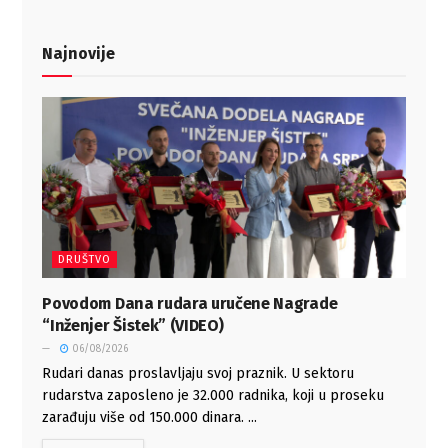
Najnovije
DRUŠTVO
Povodom Dana rudara uručene Nagrade
“Inženjer Šistek” (VIDEO)
06/08/2026
Rudari danas proslavljaju svoj praznik. U sektoru
rudarstva zaposleno je 32.000 radnika, koji u proseku
zarađuju više od 150.000 dinara. ...