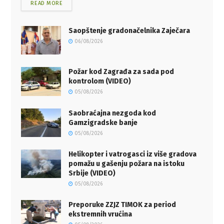
READ MORE
Saopštenje gradonačelnika Zaječara
06/08/2026
Požar kod Zagrađa za sada pod
kontrolom (VIDEO)
05/08/2026
Saobraćajna nezgoda kod
Gamzigradske banje
05/08/2026
Helikopter i vatrogasci iz više gradova
pomažu u gašenju požara na istoku
Srbije (VIDEO)
05/08/2026
Preporuke ZZJZ TIMOK za period
ekstremnih vrućina