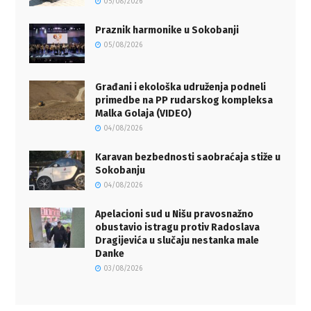
05/08/2026
Praznik harmonike u Sokobanji
05/08/2026
Građani i ekološka udruženja podneli
primedbe na PP rudarskog kompleksa
Malka Golaja (VIDEO)
04/08/2026
Karavan bezbednosti saobraćaja stiže u
Sokobanju
04/08/2026
Apelacioni sud u Nišu pravosnažno
obustavio istragu protiv Radoslava
Dragijevića u slučaju nestanka male
Danke
03/08/2026