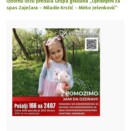
Izbornu listu predala Grupa građana „Ujedinjeni za
spas Zaječara – Miladin Krstić – Mirko Jelenković“