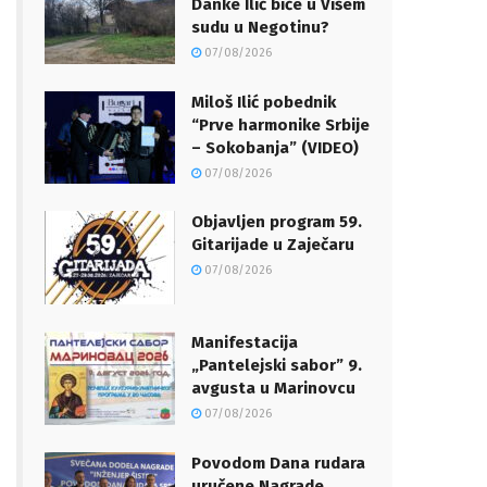
Danke Ilić biće u Višem
sudu u Negotinu?
07/08/2026
Miloš Ilić pobednik
“Prve harmonike Srbije
– Sokobanja” (VIDEO)
07/08/2026
Objavljen program 59.
Gitarijade u Zaječaru
07/08/2026
Manifestacija
„Pantelejski sabor” 9.
avgusta u Marinovcu
07/08/2026
Povodom Dana rudara
uručene Nagrade