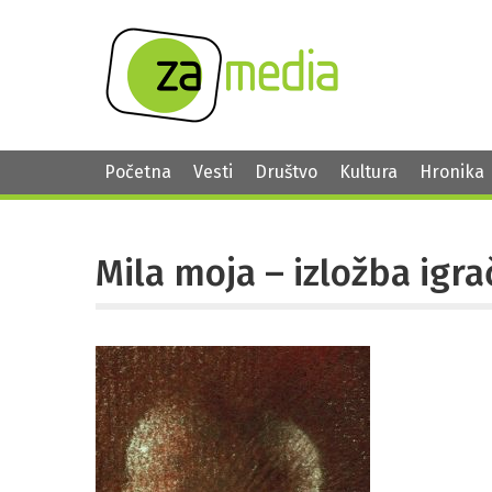
Početna
Vesti
Društvo
Kultura
Hronika
Mila moja – izložba igr