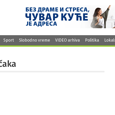
Sport
Slobodno vreme
VIDEO arhiva
Politika
Lokal
ačaka