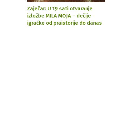
Zaječar: U 19 sati otvaranje
izložbe MILA MOJA – dečije
igračke od praistorije do danas