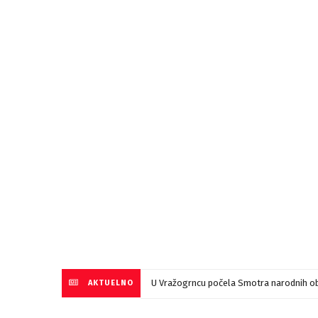
U Vražogrncu počela Smotra narodnih ob
AKTUELNO