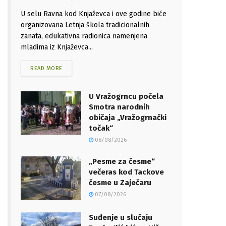
U selu Ravna kod Knjaževca i ove godine biće
organizovana Letnja škola tradicionalnih
zanata, edukativna radionica namenjena
mladima iz Knjaževca...
READ MORE
U Vražogrncu počela
Smotra narodnih
običaja „Vražogrnački
točak“
08/08/2026
„Pesme za česme“
večeras kod Tackove
česme u Zaječaru
07/08/2026
Suđenje u slučaju