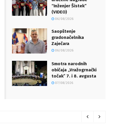
“Inženjer Šistek”
(VIDEO)
06/08/2026
Saopštenje
gradonačelnika
Zaječara
06/08/2026
Smotra narodnih
običaja „Vražogrnački
točakˮ 7. i 8. avgusta
07/08/2026