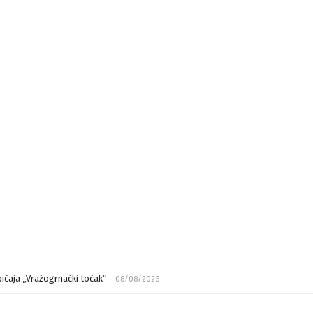
ičaja „Vražogrnački točak“
08/08/2026