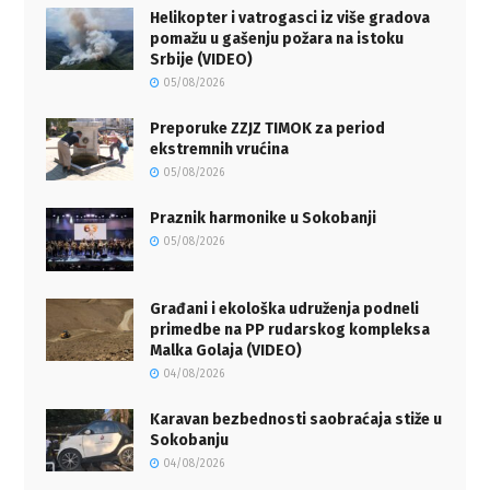
Helikopter i vatrogasci iz više gradova
pomažu u gašenju požara na istoku
Srbije (VIDEO)
05/08/2026
Preporuke ZZJZ TIMOK za period
ekstremnih vrućina
05/08/2026
Praznik harmonike u Sokobanji
05/08/2026
Građani i ekološka udruženja podneli
primedbe na PP rudarskog kompleksa
Malka Golaja (VIDEO)
04/08/2026
Karavan bezbednosti saobraćaja stiže u
Sokobanju
04/08/2026