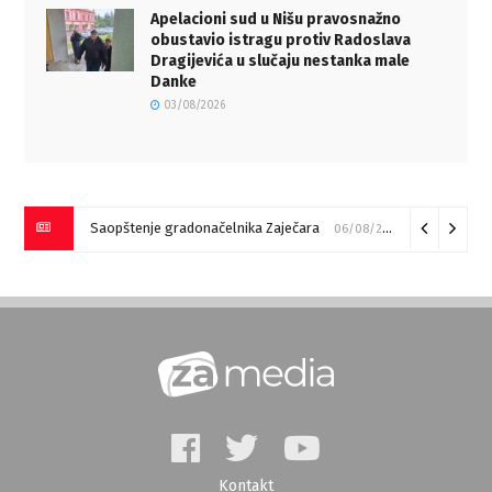
Apelacioni sud u Nišu pravosnažno
obustavio istragu protiv Radoslava
Dragijevića u slučaju nestanka male
Danke
03/08/2026
Saopštenje gradonačelnika Zaječara
06/08/2026
Kontakt