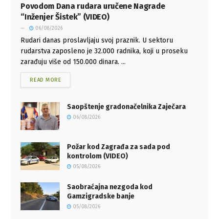
Povodom Dana rudara uručene Nagrade
“Inženjer Šistek” (VIDEO)
06/08/2026
Rudari danas proslavljaju svoj praznik. U sektoru
rudarstva zaposleno je 32.000 radnika, koji u proseku
zarađuju više od 150.000 dinara. ...
READ MORE
Saopštenje gradonačelnika Zaječara
06/08/2026
Požar kod Zagrađa za sada pod
kontrolom (VIDEO)
05/08/2026
Saobraćajna nezgoda kod
Gamzigradske banje
05/08/2026