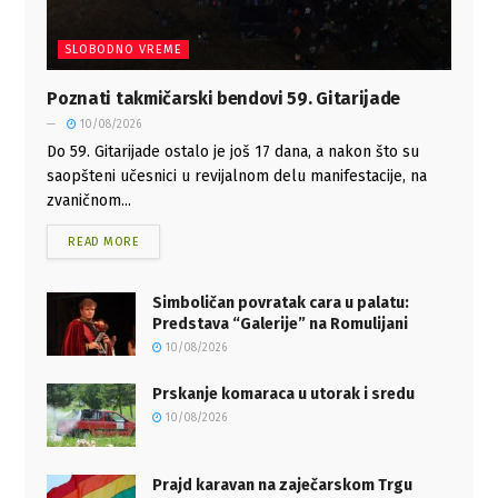
SLOBODNO VREME
Poznati takmičarski bendovi 59. Gitarijade
10/08/2026
Do 59. Gitarijade ostalo je još 17 dana, a nakon što su
saopšteni učesnici u revijalnom delu manifestacije, na
zvaničnom...
READ MORE
Simboličan povratak cara u palatu:
Predstava “Galerije” na Romulijani
10/08/2026
Prskanje komaraca u utorak i sredu
10/08/2026
Prajd karavan na zaječarskom Trgu