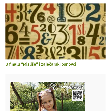
U finalu “Misliše” i zaječarski osnovci