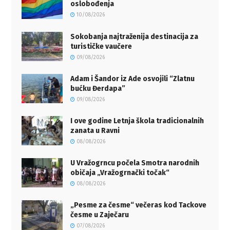
oslobođenja
10/08/2026
Sokobanja najtraženija destinacija za
turističke vaučere
09/08/2026
Adam i Šandor iz Ade osvojili “Zlatnu
bućku Đerdapa”
09/08/2026
I ove godine Letnja škola tradicionalnih
zanata u Ravni
08/08/2026
U Vražogrncu počela Smotra narodnih
običaja „Vražogrnački točak“
08/08/2026
„Pesme za česme“ večeras kod Tackove
česme u Zaječaru
07/08/2026