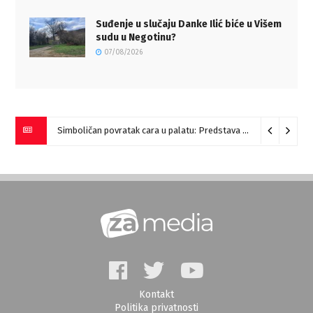
Suđenje u slučaju Danke Ilić biće u Višem
sudu u Negotinu?
07/08/2026
Simboličan povratak cara u palatu: Predstava “Galerije” na Romulijani
Kontakt
Politika privatnosti