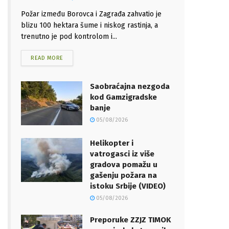
Požar između Borovca i Zagrađa zahvatio je
blizu 100 hektara šume i niskog rastinja, a
trenutno je pod kontrolom i...
READ MORE
Saobraćajna nezgoda
kod Gamzigradske
banje
05/08/2026
Helikopter i
vatrogasci iz više
gradova pomažu u
gašenju požara na
istoku Srbije (VIDEO)
05/08/2026
Preporuke ZZJZ TIMOK