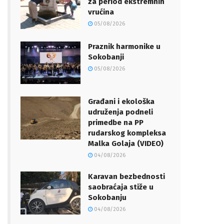
za period ekstremnih
vrućina
05/08/2026
Praznik harmonike u
Sokobanji
05/08/2026
Građani i ekološka
udruženja podneli
primedbe na PP
rudarskog kompleksa
Malka Golaja (VIDEO)
04/08/2026
Karavan bezbednosti
saobraćaja stiže u
Sokobanju
04/08/2026