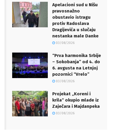
Apelacioni sud u Nišu
pravosnažno
obustavio istragu
protiv Radoslava
Dragijevića u slučaju
nestanka male Danke
03/08/2026
“Prva harmonika Srbije
– Sokobanja” od 4. do
6. avgusta na Letnjoj
pozornici “Vrelo”
03/08/2026
Projekat „Koreni i
krila“ okupio mlade iz
Zaječara i Majdanpeka
03/08/2026