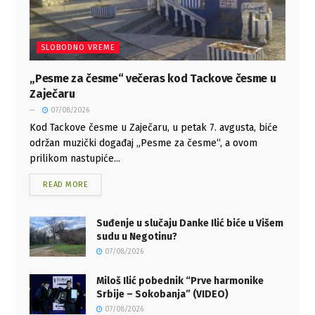
SLOBODNO VREME
„Pesme za česme“ večeras kod Tackove česme u
Zaječaru
07/08/2026
Kod Tackove česme u Zaječaru, u petak 7. avgusta, biće
održan muzički događaj „Pesme za česme“, a ovom
prilikom nastupiće...
READ MORE
Suđenje u slučaju Danke Ilić biće u Višem
sudu u Negotinu?
07/08/2026
Miloš Ilić pobednik “Prve harmonike
Srbije – Sokobanja” (VIDEO)
07/08/2026