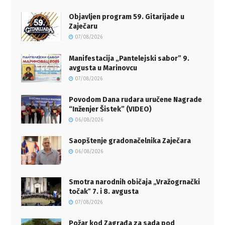
Objavljen program 59. Gitarijade u
Zaječaru
07/08/2026
Manifestacija „Pantelejski sabor” 9.
avgusta u Marinovcu
07/08/2026
Povodom Dana rudara uručene Nagrade
“Inženjer Šistek” (VIDEO)
06/08/2026
Saopštenje gradonačelnika Zaječara
06/08/2026
Smotra narodnih običaja „Vražogrnački
točakˮ 7. i 8. avgusta
07/08/2026
Požar kod Zagrađa za sada pod