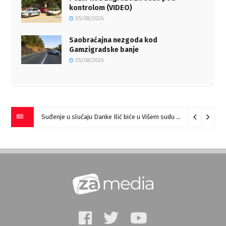
kontrolom (VIDEO)
05/08/2026
Saobraćajna nezgoda kod
Gamzigradske banje
05/08/2026
Suđenje u slučaju Danke Ilić biće u Višem sudu u Negotinu?
07