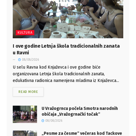
KULTURA
I ove godine Letnja škola tradicionalnih zanata
u Ravni
08/08/2026
U selu Ravna kod Knjaževca i ove godine biće
organizovana Letnja škola tradicionalnih zanata,
edukativna radionica namenjena mladima iz Knjaževca...
READ MORE
U Vražogrncu počela Smotra narodnih
običaja „Vražogrnački točak“
08/08/2026
„Pesme za česme“ večeras kod Tackove