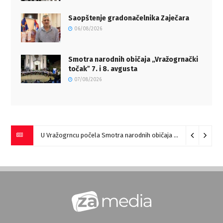
Saopštenje gradonačelnika Zaječara
06/08/2026
Smotra narodnih običaja „Vražogrnački
točakˮ 7. i 8. avgusta
07/08/2026
U Vražogrncu počela Smotra narodnih običaja „Vražogrnački točak“