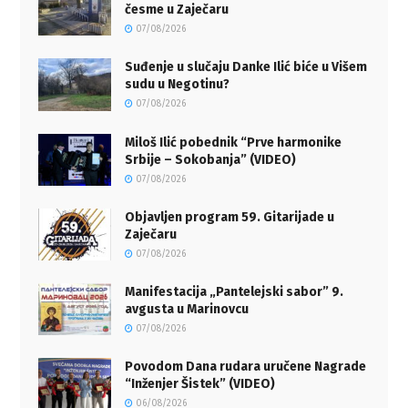
česme u Zaječaru
07/08/2026
Suđenje u slučaju Danke Ilić biće u Višem
sudu u Negotinu?
07/08/2026
Miloš Ilić pobednik “Prve harmonike
Srbije – Sokobanja” (VIDEO)
07/08/2026
Objavljen program 59. Gitarijade u
Zaječaru
07/08/2026
Manifestacija „Pantelejski sabor” 9.
avgusta u Marinovcu
07/08/2026
Povodom Dana rudara uručene Nagrade
“Inženjer Šistek” (VIDEO)
06/08/2026