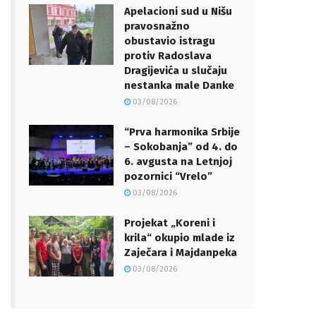
Apelacioni sud u Nišu
pravosnažno
obustavio istragu
protiv Radoslava
Dragijevića u slučaju
nestanka male Danke
03/08/2026
“Prva harmonika Srbije
– Sokobanja” od 4. do
6. avgusta na Letnjoj
pozornici “Vrelo”
03/08/2026
Projekat „Koreni i
krila“ okupio mlade iz
Zaječara i Majdanpeka
03/08/2026