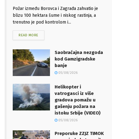
Požar između Borovca i Zagrađa zahvatio je
blizu 100 hektara šume i niskog rastinja, a
trenutno je pod kontrolom i...
READ MORE
Saobraćajna nezgoda
kod Gamzigradske
banje
05/08/2026
Helikopter i
vatrogasci iz više
gradova pomažu u
gašenju požara na
istoku Srbije (VIDEO)
05/08/2026
Preporuke ZZJZ TIMOK