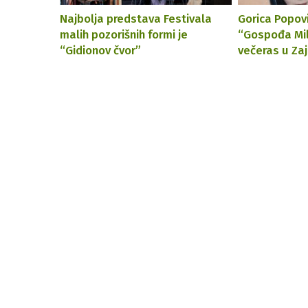
Najbolja predstava Festivala
Gorica Popo
malih pozorišnih formi je
“Gospođa Mil
“Gidionov čvor”
večeras u Za