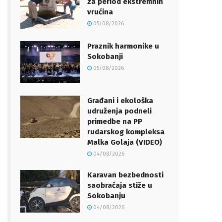
za period ekstremnih
vrućina
05/08/2026
Praznik harmonike u
Sokobanji
05/08/2026
Građani i ekološka
udruženja podneli
primedbe na PP
rudarskog kompleksa
Malka Golaja (VIDEO)
04/08/2026
Karavan bezbednosti
saobraćaja stiže u
Sokobanju
04/08/2026