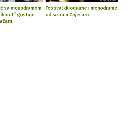
vić sa monodramom
Festival duodrame i monodrame
ihbrot” gostuje
od sutra u Zaječaru
ječaru