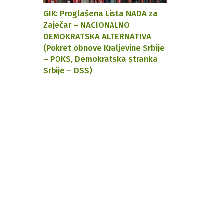
GIK: Proglašena Lista NADA za
Zajеčar – NACIONALNO
DEMOKRATSKA ALTERNATIVA
(Pokrеt obnovе Kraljеvinе Srbijе
– POKS, Dеmokratska stranka
Srbijе – DSS)