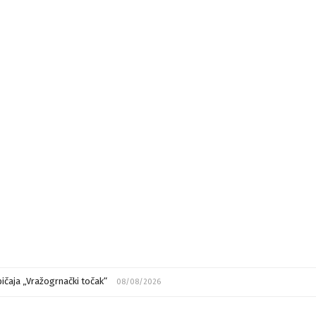
ičaja „Vražogrnački točak“
08/08/2026