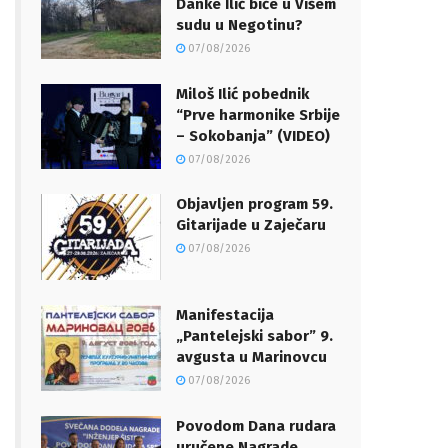
Danke Ilić biće u Višem
sudu u Negotinu?
07/08/2026
Miloš Ilić pobednik
“Prve harmonike Srbije
– Sokobanja” (VIDEO)
07/08/2026
Objavljen program 59.
Gitarijade u Zaječaru
07/08/2026
Manifestacija
„Pantelejski sabor” 9.
avgusta u Marinovcu
07/08/2026
Povodom Dana rudara
uručene Nagrade