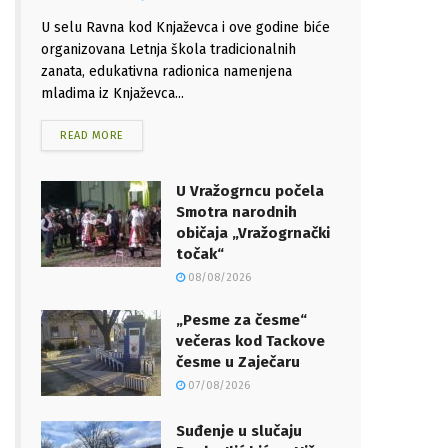
U selu Ravna kod Knjaževca i ove godine biće
organizovana Letnja škola tradicionalnih
zanata, edukativna radionica namenjena
mladima iz Knjaževca...
READ MORE
U Vražogrncu počela
Smotra narodnih
običaja „Vražogrnački
točak“
08/08/2026
„Pesme za česme“
večeras kod Tackove
česme u Zaječaru
07/08/2026
Suđenje u slučaju