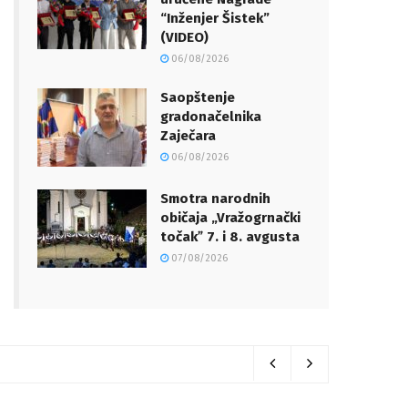
“Inženjer Šistek”
(VIDEO)
06/08/2026
Saopštenje
gradonačelnika
Zaječara
06/08/2026
Smotra narodnih
običaja „Vražogrnački
točakˮ 7. i 8. avgusta
07/08/2026