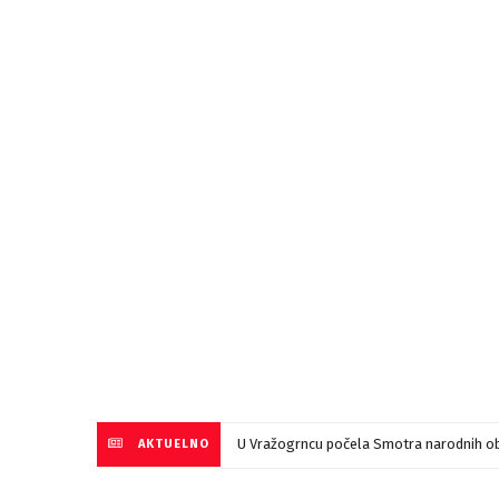
U Vražogrncu počela Smotra narodnih ob
AKTUELNO