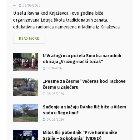
08/08/2026
U selu Ravna kod Knjaževca i ove godine biće
organizovana Letnja škola tradicionalnih zanata,
edukativna radionica namenjena mladima iz Knjaževca...
READ MORE
U Vražogrncu počela Smotra narodnih
običaja „Vražogrnački točak“
08/08/2026
„Pesme za česme“ večeras kod Tackove
česme u Zaječaru
07/08/2026
Suđenje u slučaju Danke Ilić biće u Višem
sudu u Negotinu?
07/08/2026
Miloš Ilić pobednik “Prve harmonike
Srbije – Sokobanja” (VIDEO)