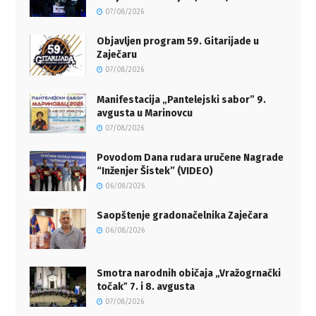
07/08/2026
Objavljen program 59. Gitarijade u
Zaječaru
07/08/2026
Manifestacija „Pantelejski sabor” 9.
avgusta u Marinovcu
07/08/2026
Povodom Dana rudara uručene Nagrade
“Inženjer Šistek” (VIDEO)
06/08/2026
Saopštenje gradonačelnika Zaječara
06/08/2026
Smotra narodnih običaja „Vražogrnački
točakˮ 7. i 8. avgusta
07/08/2026