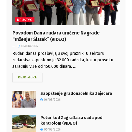
DRUŠTVO
Povodom Dana rudara uručene Nagrade
“Inženjer Šistek” (VIDEO)
06/08/2026
Rudari danas proslavljaju svoj praznik. U sektoru
rudarstva zaposleno je 32.000 radnika, koji u proseku
zarađuju više od 150.000 dinara. ...
READ MORE
Saopštenje gradonačelnika Zaječara
06/08/2026
Požar kod Zagrađa za sada pod
kontrolom (VIDEO)
05/08/2026