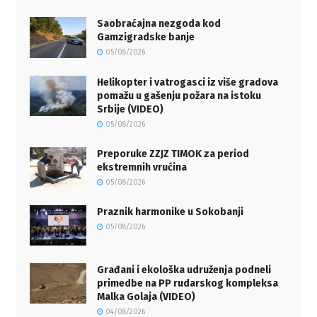
Saobraćajna nezgoda kod
Gamzigradske banje
05/08/2026
Helikopter i vatrogasci iz više gradova
pomažu u gašenju požara na istoku
Srbije (VIDEO)
05/08/2026
Preporuke ZZJZ TIMOK za period
ekstremnih vrućina
05/08/2026
Praznik harmonike u Sokobanji
05/08/2026
Građani i ekološka udruženja podneli
primedbe na PP rudarskog kompleksa
Malka Golaja (VIDEO)
04/08/2026