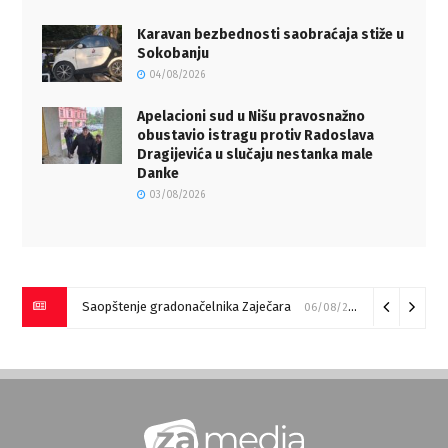
Karavan bezbednosti saobraćaja stiže u
Sokobanju
04/08/2026
Apelacioni sud u Nišu pravosnažno
obustavio istragu protiv Radoslava
Dragijevića u slučaju nestanka male
Danke
03/08/2026
Saopštenje gradonačelnika Zaječara
06/08/2026