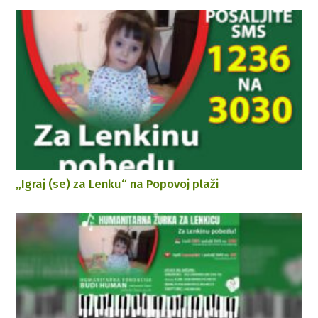
„Igraj (se) za Lenku“ na Popovoj plaži