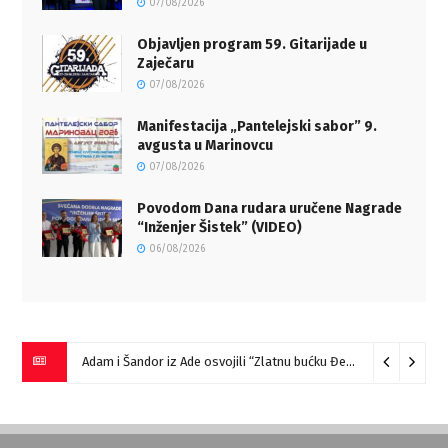
07/08/2026
Objavljen program 59. Gitarijade u
Zaječaru
07/08/2026
Manifestacija „Pantelejski sabor” 9.
avgusta u Marinovcu
07/08/2026
Povodom Dana rudara uručene Nagrade
“Inženjer Šistek” (VIDEO)
06/08/2026
Adam i Šandor iz Ade osvojili “Zlatnu bućku Đerdapa”
09/08/2