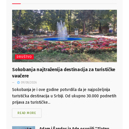
DRUŠTVO
Sokobanja najtraženija destinacija za turističke
vaučere
09/08/2026
Sokobanja je i ove godine potvrdila da je najpoželjnija
turistička destinacija u Srbiji. Od ukupno 30.000 podnetih
prijava za turističke...
READ MORE
Adam i Šandor iz Ade osvojili “Zlatnu