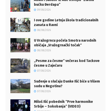
bućku Đerdapa”
09/08/2026
I ove godine Letnja škola tradicionalnih
zanata u Ravni
08/08/2026
U Vražogrncu počela Smotra narodnih
običaja „Vražogrnački točak“
08/08/2026
„Pesme za česme“ večeras kod Tackove
česme u Zaječaru
07/08/2026
Suđenje u slučaju Danke Ilić biće u Višem
sudu u Negotinu?
07/08/2026
Miloš Ilić pobednik “Prve harmonike
Srbije – Sokobanja” (VIDEO)