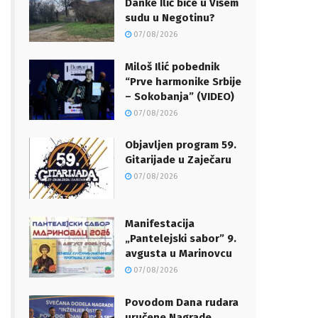
Danke Ilić biće u Višem
sudu u Negotinu?
07/08/2026
Miloš Ilić pobednik
“Prve harmonike Srbije
– Sokobanja” (VIDEO)
07/08/2026
Objavljen program 59.
Gitarijade u Zaječaru
07/08/2026
Manifestacija
„Pantelejski sabor” 9.
avgusta u Marinovcu
07/08/2026
Povodom Dana rudara
uručene Nagrade