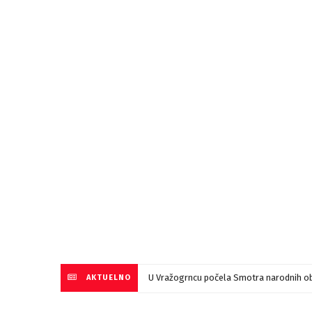
U Vražogrncu počela Smotra narodnih ob
AKTUELNO