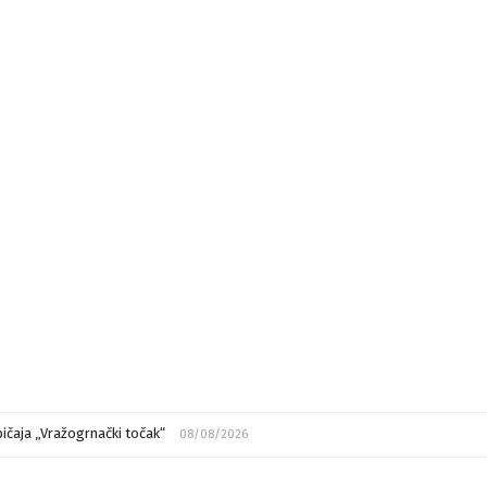
ičaja „Vražogrnački točak“
08/08/2026