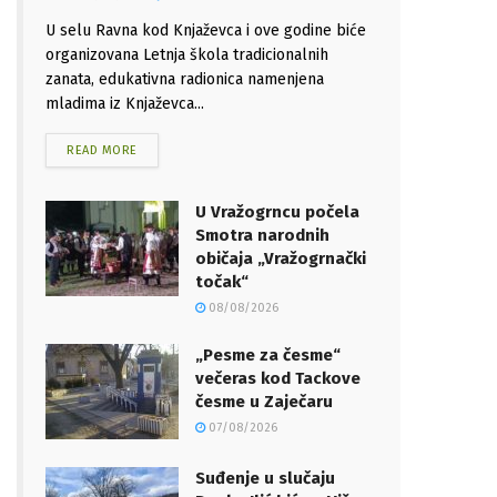
U selu Ravna kod Knjaževca i ove godine biće
organizovana Letnja škola tradicionalnih
zanata, edukativna radionica namenjena
mladima iz Knjaževca...
READ MORE
U Vražogrncu počela
Smotra narodnih
običaja „Vražogrnački
točak“
08/08/2026
„Pesme za česme“
večeras kod Tackove
česme u Zaječaru
07/08/2026
Suđenje u slučaju