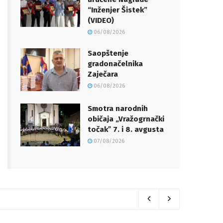
“Inženjer Šistek”
(VIDEO)
06/08/2026
Saopštenje
gradonačelnika
Zaječara
06/08/2026
Smotra narodnih
običaja „Vražogrnački
točakˮ 7. i 8. avgusta
07/08/2026