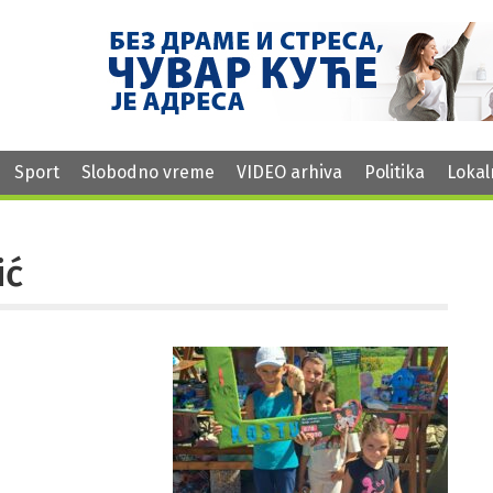
Sport
Slobodno vreme
VIDEO arhiva
Politika
Lokal
ić