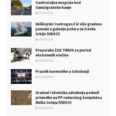
Saobraćajna nezgoda kod
Gamzigradske banje
05/08/2026
Helikopter i vatrogasci iz više gradova
pomažu u gašenju požara na istoku
Srbije (VIDEO)
05/08/2026
Preporuke ZZJZ TIMOK za period
ekstremnih vrućina
05/08/2026
Praznik harmonike u Sokobanji
05/08/2026
Građani i ekološka udruženja podneli
primedbe na PP rudarskog kompleksa
Malka Golaja (VIDEO)
04/08/2026