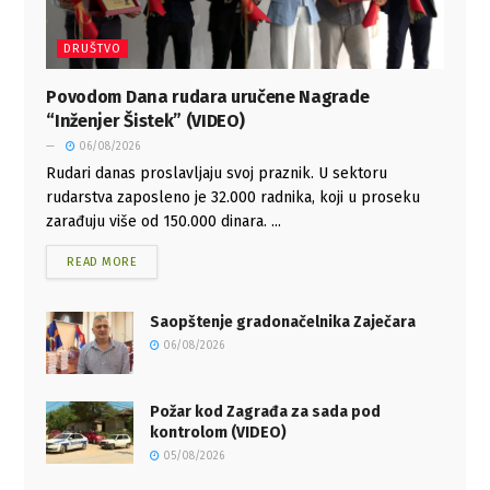
DRUŠTVO
Povodom Dana rudara uručene Nagrade
“Inženjer Šistek” (VIDEO)
06/08/2026
Rudari danas proslavljaju svoj praznik. U sektoru
rudarstva zaposleno je 32.000 radnika, koji u proseku
zarađuju više od 150.000 dinara. ...
READ MORE
Saopštenje gradonačelnika Zaječara
06/08/2026
Požar kod Zagrađa za sada pod
kontrolom (VIDEO)
05/08/2026