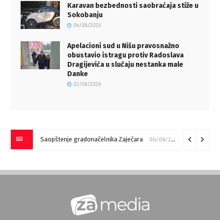
Karavan bezbednosti saobraćaja stiže u
Sokobanju
04/08/2026
Apelacioni sud u Nišu pravosnažno
obustavio istragu protiv Radoslava
Dragijevića u slučaju nestanka male
Danke
03/08/2026
Saopštenje gradonačelnika Zaječara
06/08/2026