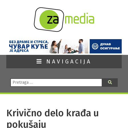
NAVIGACIJA
Pretraga:
Pretraga
Krivično delo krađa u
pokušaju