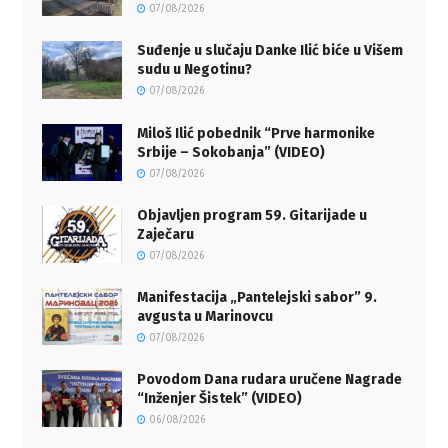
07/08/2026
Suđenje u slučaju Danke Ilić biće u Višem
sudu u Negotinu?
07/08/2026
Miloš Ilić pobednik “Prve harmonike
Srbije – Sokobanja” (VIDEO)
07/08/2026
Objavljen program 59. Gitarijade u
Zaječaru
07/08/2026
Manifestacija „Pantelejski sabor” 9.
avgusta u Marinovcu
07/08/2026
Povodom Dana rudara uručene Nagrade
“Inženjer Šistek” (VIDEO)
06/08/2026