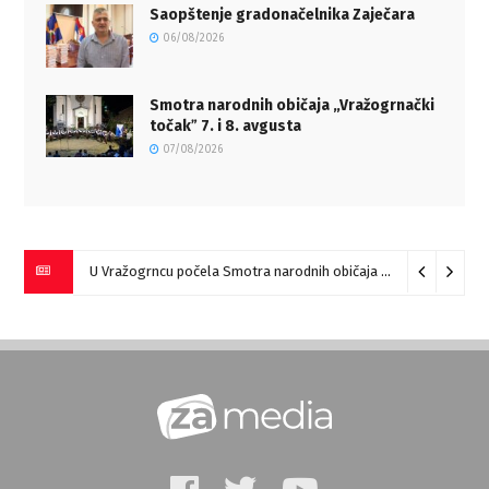
Saopštenje gradonačelnika Zaječara
06/08/2026
Smotra narodnih običaja „Vražogrnački
točakˮ 7. i 8. avgusta
07/08/2026
U Vražogrncu počela Smotra narodnih običaja „Vražogrnački točak“