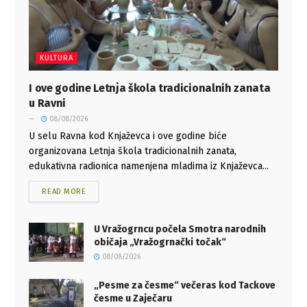
KULTURA
I ove godine Letnja škola tradicionalnih zanata
u Ravni
08/08/2026
U selu Ravna kod Knjaževca i ove godine biće
organizovana Letnja škola tradicionalnih zanata,
edukativna radionica namenjena mladima iz Knjaževca...
READ MORE
U Vražogrncu počela Smotra narodnih
običaja „Vražogrnački točak“
08/08/2026
„Pesme za česme“ večeras kod Tackove
česme u Zaječaru