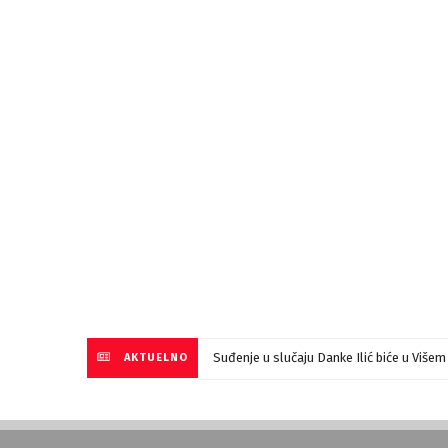
Suđenje u slučaju Danke Ilić biće u Više
AKTUELNO