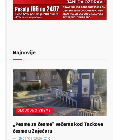
Najnovije
SLOBODNO VREME
„Pesme za česme“ večeras kod Tackove
česme u Zaječaru
07/08/2026
0