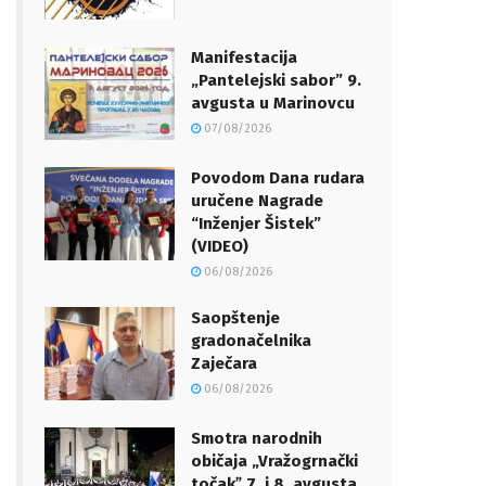
Manifestacija
„Pantelejski sabor” 9.
avgusta u Marinovcu
07/08/2026
Povodom Dana rudara
uručene Nagrade
“Inženjer Šistek”
(VIDEO)
06/08/2026
Saopštenje
gradonačelnika
Zaječara
06/08/2026
Smotra narodnih
običaja „Vražogrnački
točakˮ 7. i 8. avgusta