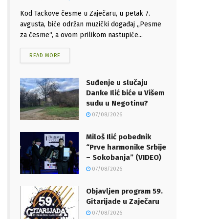
Kod Tackove česme u Zaječaru, u petak 7.
avgusta, biće održan muzički događaj „Pesme
za česme“, a ovom prilikom nastupiće...
READ MORE
Suđenje u slučaju
Danke Ilić biće u Višem
sudu u Negotinu?
07/08/2026
Miloš Ilić pobednik
“Prve harmonike Srbije
– Sokobanja” (VIDEO)
07/08/2026
Objavljen program 59.
Gitarijade u Zaječaru
07/08/2026