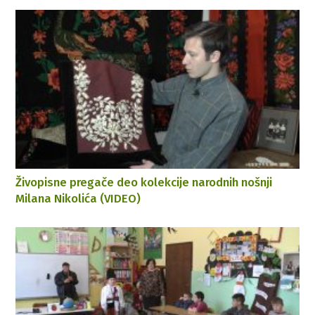
Živopisne pregače deo kolekcije narodnih nošnji
Milana Nikolića (VIDEO)