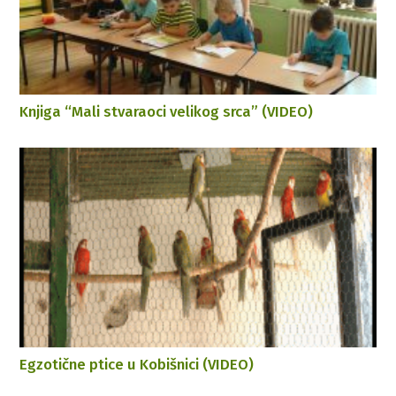
Knjiga “Mali stvaraoci velikog srca” (VIDEO)
Egzotične ptice u Kobišnici (VIDEO)