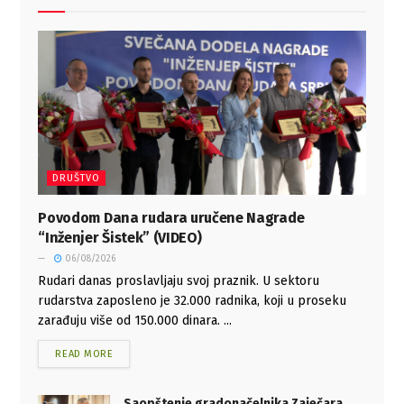
DRUŠTVO
Povodom Dana rudara uručene Nagrade
“Inženjer Šistek” (VIDEO)
06/08/2026
Rudari danas proslavljaju svoj praznik. U sektoru
rudarstva zaposleno je 32.000 radnika, koji u proseku
zarađuju više od 150.000 dinara. ...
READ MORE
Saopštenje gradonačelnika Zaječara