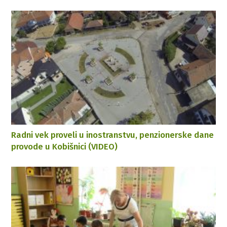
Radni vek proveli u inostranstvu, penzionerske dane
provode u Kobišnici (VIDEO)