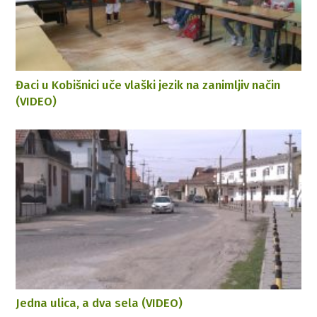
Đaci u Kobišnici uče vlaški jezik na zanimljiv način
(VIDEO)
Jedna ulica, a dva sela (VIDEO)