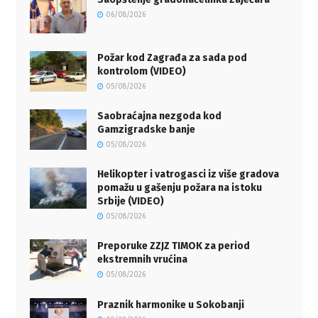
06/08/2026
Požar kod Zagrađa za sada pod
kontrolom (VIDEO)
05/08/2026
Saobraćajna nezgoda kod
Gamzigradske banje
05/08/2026
Helikopter i vatrogasci iz više gradova
pomažu u gašenju požara na istoku
Srbije (VIDEO)
05/08/2026
Preporuke ZZJZ TIMOK za period
ekstremnih vrućina
05/08/2026
Praznik harmonike u Sokobanji