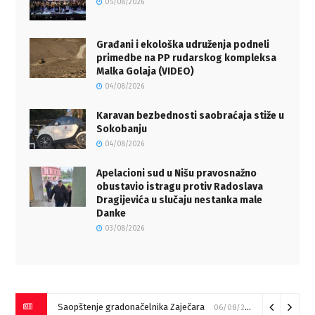
05/08/2026
Građani i ekološka udruženja podneli
primedbe na PP rudarskog kompleksa
Malka Golaja (VIDEO)
04/08/2026
Karavan bezbednosti saobraćaja stiže u
Sokobanju
04/08/2026
Apelacioni sud u Nišu pravosnažno
obustavio istragu protiv Radoslava
Dragijevića u slučaju nestanka male
Danke
03/08/2026
Saopštenje gradonačelnika Zaječara
06/08/2026