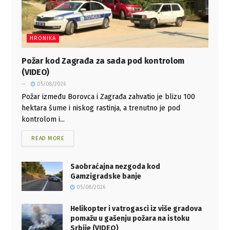
HRONIKA
Požar kod Zagrađa za sada pod kontrolom
(VIDEO)
05/08/2026
Požar između Borovca i Zagrađa zahvatio je blizu 100
hektara šume i niskog rastinja, a trenutno je pod
kontrolom i...
READ MORE
Saobraćajna nezgoda kod
Gamzigradske banje
05/08/2026
Helikopter i vatrogasci iz više gradova
pomažu u gašenju požara na istoku
Srbije (VIDEO)