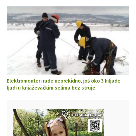
Elektromonteri rade neprekidno, još oko 3 hiljade
ljudi u knjaževačkim selima bez struje