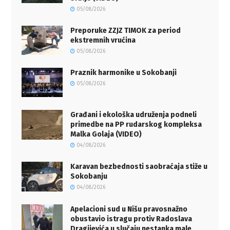
05/08/2026
Preporuke ZZJZ TIMOK za period
ekstremnih vrućina
05/08/2026
Praznik harmonike u Sokobanji
05/08/2026
Građani i ekološka udruženja podneli
primedbe na PP rudarskog kompleksa
Malka Golaja (VIDEO)
04/08/2026
Karavan bezbednosti saobraćaja stiže u
Sokobanju
04/08/2026
Apelacioni sud u Nišu pravosnažno
obustavio istragu protiv Radoslava
Dragijevića u slučaju nestanka male