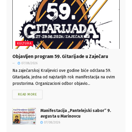
KULTURA
Objavljen program 59. Gitarijade u Zaječaru
07/08/2026
Na zaječarskoj Kraljevici ove godine biće održana 59.
Gitarijada, jedna od najstarijih rok manifestacija na ovim
prostorima. Organizacioni odbor objavio...
READ MORE
Manifestacija „Pantelejski sabor” 9.
avgusta u Marinovcu
07/08/2026