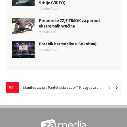
Srbije (VIDEO)
05/08/2026
Preporuke ZZJZ TIMOK za period
ekstremnih vrućina
05/08/2026
Praznik harmonike u Sokobanji
05/08/2026
Manifestacija „Pantelejski sabor” 9. avgusta u Marinovcu
07/