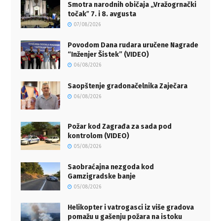
Smotra narodnih običaja „Vražogrnački
točakˮ 7. i 8. avgusta
07/08/2026
Povodom Dana rudara uručene Nagrade
“Inženjer Šistek” (VIDEO)
06/08/2026
Saopštenje gradonačelnika Zaječara
06/08/2026
Požar kod Zagrađa za sada pod
kontrolom (VIDEO)
05/08/2026
Saobraćajna nezgoda kod
Gamzigradske banje
05/08/2026
Helikopter i vatrogasci iz više gradova
pomažu u gašenju požara na istoku